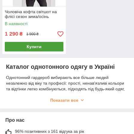
Чоловіча кофта світшот на
флісі сезон зима/осінь
В наявності
1 290
₴
1 900 ₴
Купити
Каталог однотонного одягу в Україні
Однотонний гардероб вибирають все більше людей
незалежно від віку та професії: прості, ненав'язливі кольори
та відтінки легко комбінуються, підходять під будь-який одяг,
допомагають створити базовий гардероб та відрізняються
максимальною зручністю.
Показати все
Купити однотонний одяг пропонують все більше компаній та
виробництв. У нашому інтернет-магазині Cherokee
представлено великий асортимент якісних однотонних речей
Про нас
приємних відтінків.
96% позитивних з 161 відгука за рік
Збираєтеся придбати новий гардероб до зміни сезону і не