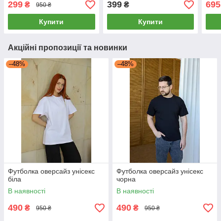
299
399
695
₴
₴
950 ₴
Купити
Купити
Акційні пропозиції та новинки
–48%
–48%
Футболка оверсайз унісекс
Футболка оверсайз унісекс
біла
чорна
В наявності
В наявності
490
490
₴
₴
950 ₴
950 ₴