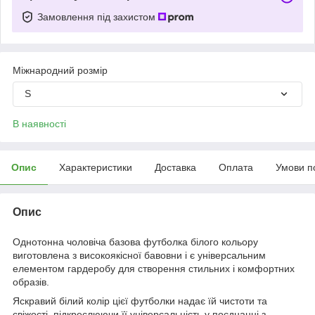
Замовлення під захистом
Міжнародний розмір
S
В наявності
Опис
Характеристики
Доставка
Оплата
Умови п
Опис
Однотонна чоловіча базова футболка білого кольору
виготовлена з високоякісної бавовни і є універсальним
елементом гардеробу для створення стильних і комфортних
образів.
Яскравий білий колір цієї футболки надає їй чистоти та
свіжості, підкреслюючи її універсальність у поєднанні з