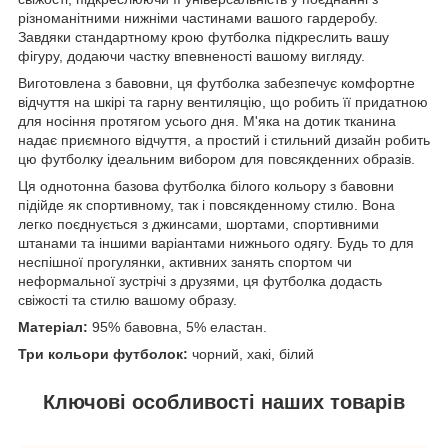
різноманітними нижніми частинами вашого гардеробу.
Завдяки стандартному крою футболка підкреслить вашу
фігуру, додаючи частку впевненості вашому вигляду.
Виготовлена з бавовни, ця футболка забезпечує комфортне
відчуття на шкірі та гарну вентиляцію, що робить її придатною
для носіння протягом усього дня. М'яка на дотик тканина
надає приємного відчуття, а простий і стильний дизайн робить
цю футболку ідеальним вибором для повсякденних образів.
Ця однотонна базова футболка білого кольору з бавовни
підійде як спортивному, так і повсякденному стилю. Вона
легко поєднується з джинсами, шортами, спортивними
штанами та іншими варіантами нижнього одягу. Будь то для
неспішної прогулянки, активних занять спортом чи
неформальної зустрічі з друзями, ця футболка додасть
свіжості та стилю вашому образу.
Матеріал:
95% бавовна, 5% еластан.
Три кольори футболок:
чорний, хакі, білий
Ключові особливості наших товарів