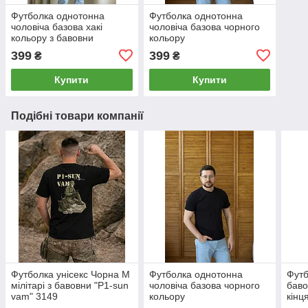
Футболка однотонна
Футболка однотонна
чоловіча базова хакі
чоловіча базова чорного
кольору з бавовни
кольору
399
399
₴
₴
Купити
Купити
Подібні товари компанії
Футболка унісекс Чорна М
Футболка однотонна
Футб
мілітарі з бавовни "P1-sun
чоловіча базова чорного
баво
vam" 3149
кольору
кінц