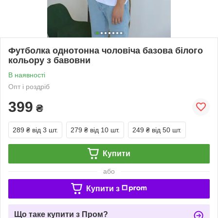
Футболка однотонна чоловіча базова білого
кольору з бавовни
В наявності
Опт і роздріб
399
₴
289 ₴
від 3 шт.
279 ₴
від 10 шт.
249 ₴
від 50 шт.
Купити
або
Купити з
Що таке купити з Пром?