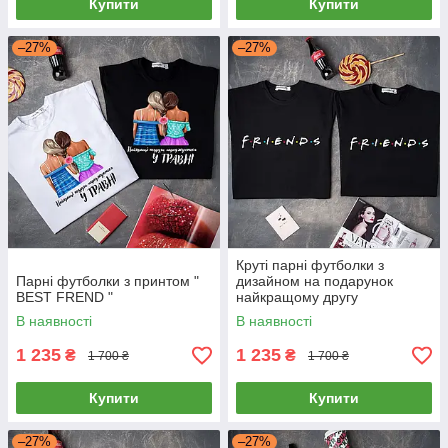
Купити
Купити
–27%
–27%
Круті парні футболки з
Парні футболки з принтом "
дизайном на подарунок
BEST FREND "
найкращому другу
"F.R.I.E.N.D.S"
В наявності
В наявності
1 235
1 235
₴
₴
1 700 ₴
1 700 ₴
Купити
Купити
–27%
–27%