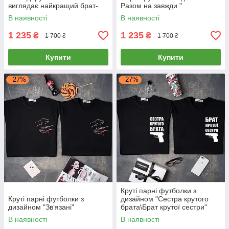
виглядає найкращий брат-
Разом на завжди "
сестра у світі "
В наявності
В наявності
1 235
1 235
₴
₴
1 700 ₴
1 700 ₴
Купити
Купити
–27%
–27%
Круті парні футболки з
Круті парні футболки з
дизайном "Сестра крутого
дизайном "Зв‘язані"
брата\Брат крутої сестри"
В наявності
В наявності