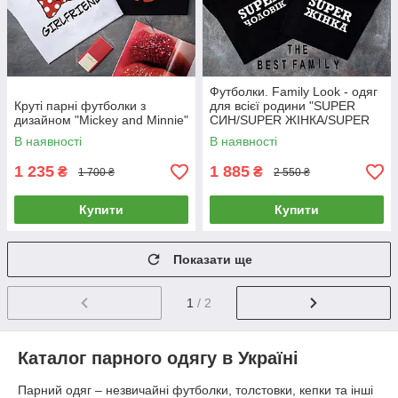
Футболки. Family Look - одяг
Круті парні футболки з
для всієї родини "SUPER
дизайном "Mickey and Minnie"
СИН/SUPER ЖІНКА/SUPER
ЧОЛОВІК"
В наявності
В наявності
1 235
1 885
₴
₴
1 700 ₴
2 550 ₴
Купити
Купити
Показати ще
1
/ 2
Каталог парного одягу в Україні
Парний одяг – незвичайні футболки, толстовки, кепки та інші