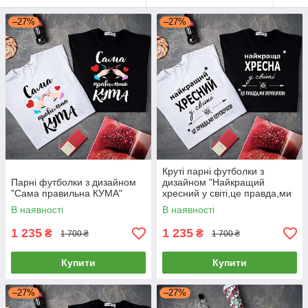
–27%
–27%
Круті парні футболки з
Парні футболки з дизайном
дизайном "Найкращий
"Сама правильна КУМА"
хресний у світі,це правда,ми
перевіряли"
В наявності
В наявності
1 235
1 235
₴
₴
1 700 ₴
1 700 ₴
Купити
Купити
–27%
–27%