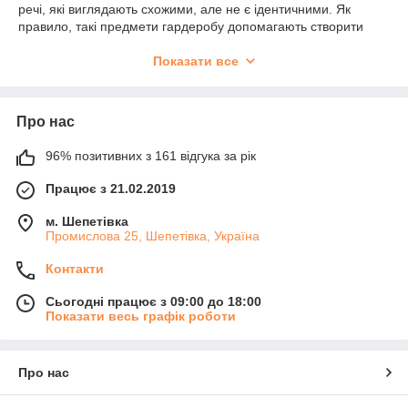
речі, які виглядають схожими, але не є ідентичними. Як
правило, такі предмети гардеробу допомагають створити
загальний стиль і створюють певну єдність та гармонію.
Такий практично однаковий одяг із родзинкою дуже
Показати все
подобається підліткам, молодим людям, а також рятує на
сімейних урочистостях та тематичних фотосесіях.
Бажаєте придбати комплект, який порадує другу половинку?
Про нас
Мрієте про цікаві луки для найкращих подружок? В інтернет-
магазині Cherokee можна купити парний одяг відмінної якості
96% позитивних з 161 відгука за рік
у великому асортименті.
Працює з 21.02.2019
Що таке парний одяг?
м. Шепетівка
Одяг для пари в одному стилі – це предмети гардеробу, які
Промислова 25, Шепетівка, Україна
мають свої особливості. Такий одяг не буде однаковим,
однак:
Контакти
буде пошитий з ідентичного матеріалу;
Сьогодні працює з 09:00 до 18:00
матиме один фасон, наприклад, футболка може бути
Показати весь графік роботи
широкою або приталеною, короткою та подовженою;
гармоніюватиме за кольором.
Про нас
Щодо принта, то він може бути схожим або мати спільну
ідею. Він показує, що ви з коханим на одній хвилі або маєте