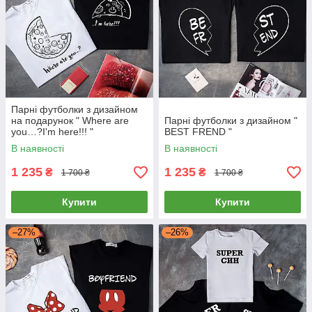
Парні футболки з дизайном
на подарунок " Where are
Парні футболки з дизайном "
you…?I'm here!!! "
BEST FREND "
В наявності
В наявності
1 235
1 235
₴
₴
1 700 ₴
1 700 ₴
Купити
Купити
–27%
–26%