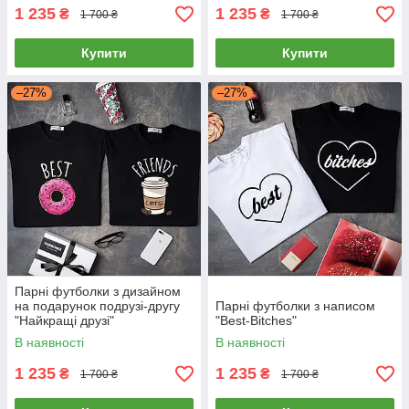
1 235
1 235
₴
₴
1 700 ₴
1 700 ₴
Купити
Купити
–27%
–27%
Парні футболки з дизайном
на подарунок подрузі-другу
Парні футболки з написом
"Найкращі друзі"
"Best-Bitches"
В наявності
В наявності
1 235
1 235
₴
₴
1 700 ₴
1 700 ₴