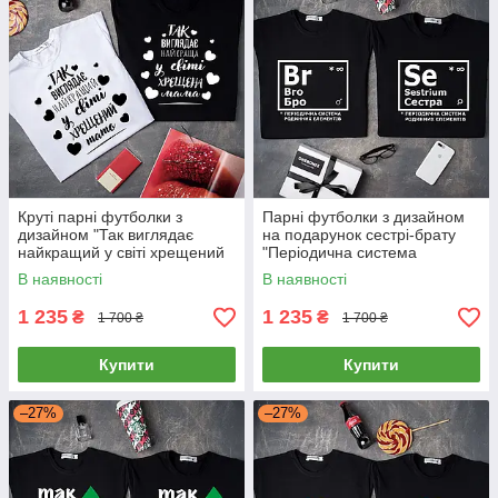
Круті парні футболки з
Парні футболки з дизайном
дизайном "Так виглядає
на подарунок сестрі-брату
найкращий у світі хрещений
"Періодична система
тато\хрещена мама"
родинних елементів"
В наявності
В наявності
1 235
1 235
₴
₴
1 700 ₴
1 700 ₴
Купити
Купити
–27%
–27%