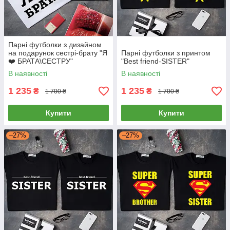
Парні футболки з дизайном
на подарунок сестрі-брату "Я
Парні футболки з принтом
❤️ БРАТА\СЕСТРУ"
"Best friend-SISTER"
В наявності
В наявності
1 235
1 235
₴
₴
1 700 ₴
1 700 ₴
Купити
Купити
–27%
–27%