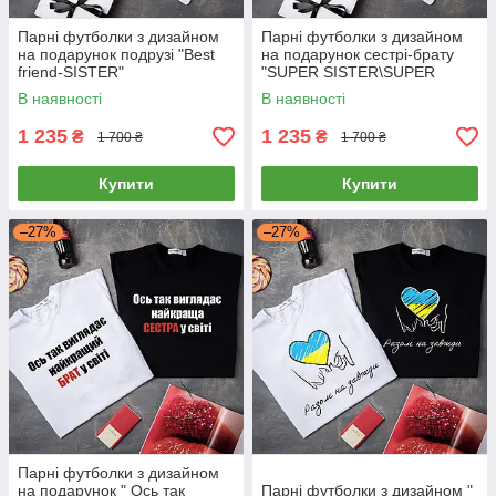
Парні футболки з дизайном
Парні футболки з дизайном
на подарунок подрузі "Best
на подарунок сестрі-брату
friend-SISTER"
"SUPER SISTER\SUPER
SISTER"
В наявності
В наявності
1 235
1 235
₴
₴
1 700 ₴
1 700 ₴
Купити
Купити
–27%
–27%
Парні футболки з дизайном
на подарунок " Ось так
Парні футболки з дизайном "