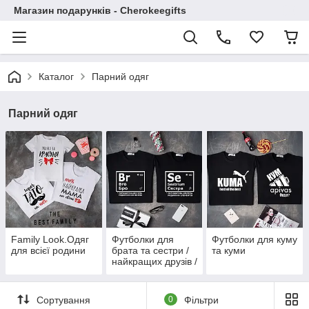
Магазин подарунків - Cherokeegifts
Каталог
Парний одяг
Парний одяг
Family Look.Одяг
Футболки для
Футболки для куму
для всієї родини
брата та сестри /
та куми
найкращих друзів /
подруги
Сортування
0
Фільтри