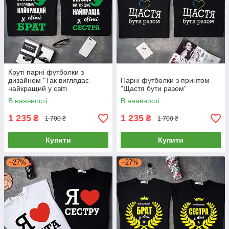
Круті парні футболки з
дизайном "Так виглядає
Парні футболки з принтом
найкращий у світі
"Щастя бути разом"
БРАТ\СЕСТРА"
В наявності
В наявності
1 235
1 235
₴
₴
1 700 ₴
1 700 ₴
Купити
Купити
–27%
–27%