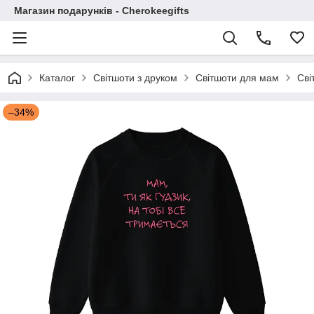
Магазин подарунків - Cherokeegifts
Каталог
Світшоти з друком
Світшоти для мам
Сві
–34%