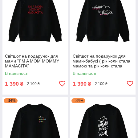
Світшот на подарунок для
Світшот на подарунок для
мами "I`M A MOM MOMMY
мами-бабусі ( рік коли стала
MAMACITA"
мамою та рік коли стала
бабусею) ''Мама EST. 1978
В наявності
В наявності
Бабуся EST. 1998
1 390
1 390
₴
₴
2 100 ₴
2 100 ₴
–34%
–34%