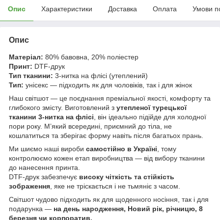
Опис
Характеристики
Доставка
Оплата
Умови п
Опис
Матеріал:
80% бавовна, 20% поліестер
Принт:
DTF-друк
Тип тканини:
3-нитка на флісі (утеплений)
Тип:
унісекс — підходить як для чоловіків, так і для жінок
Наш світшот — це поєднання преміальної якості, комфорту та
глибокого змісту. Виготовлений з
утепленої турецької
тканини 3-нитка на флісі
, він ідеально підійде для холодної
пори року. М’який всередині, приємний до тіла, не
кошлатиться та зберігає форму навіть після багатьох прань.
Ми шиємо наші вироби
самостійно в Україні
, тому
контролюємо кожен етап виробництва — від вибору тканини
до нанесення принта.
DTF-друк забезпечує
високу чіткість та стійкість
зображення
, яке не тріскається і не тьмяніє з часом.
Світшот чудово підходить як для щоденного носіння, так і для
подарунка —
на день народження, Новий рік, річницю, 8
березня чи корпоратив.