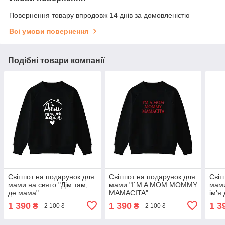
Повернення товару впродовж 14 днів за домовленістю
Всі умови повернення
Подібні товари компанії
Світшот на подарунок для
Світшот на подарунок для
Світ
мами на свято "Дім там,
мами "I`M A MOM MOMMY
мами
де мама"
MAMACITA"
ім'я
змі
1 390
1 390
1 3
₴
₴
2 100 ₴
2 100 ₴
ЕМІЛ