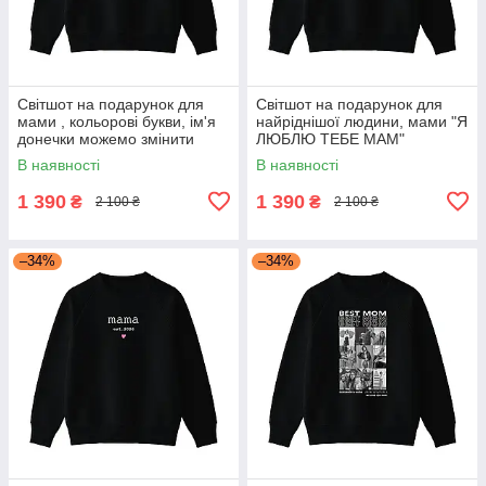
Світшот на подарунок для
Світшот на подарунок для
мами , кольорові букви, ім'я
найріднішої людини, мами "Я
донечки можемо змінити
ЛЮБЛЮ ТЕБЕ МАМ"
"МАМА ЧУДОВОЇ ЕМІЛІ"
В наявності
В наявності
1 390
1 390
₴
₴
2 100 ₴
2 100 ₴
–34%
–34%