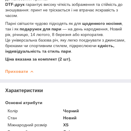
DTF-друк
гарантує високу чіткість зображення та стійкість до
зношування: принт не тріскається і не втрачає яскравість з
часом.
Парні світшоти чудово підходять як для
щоденного носіння
,
так і як
подарунок для пари
— на день народження, Новий
рік, річницю, 14 лютого, 8 березня або корпоратив.
Це універсальна базова річ, яку легко поєднувати з джинсами,
брюками чи спортивним стилем, підкреслюючи
єдність,
індивідуальність та стиль пари
.
Ціна вказана за комплект (2 шт).
Приховати
Характеристики
Основні атрибути
Колір
Чорний
Стан
Новий
Міжнародний розмір
XS