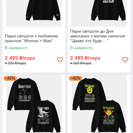
Парні світшоти до Дня
Парні світшоти з любовним
закоханих з милим написом
принтом “Woman + Man”
“Цікаво хто буде …”
В наявності
В наявності
2 495
2 495
₴/пара
₴/пара
4 200 ₴/пара
4 200 ₴/пара
–41%
–41%