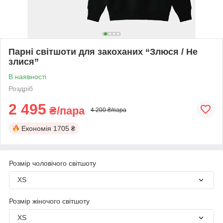
Парні світшоти для закоханих “Злюся / Не
злися”
В наявності
Роздріб
2 495
₴/пара
4 200 ₴/пара
Економія
1705 ₴
Розмір чоловічого світшоту
XS
Розмір жіночого світшоту
XS