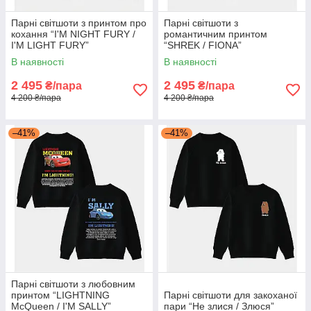
Парні світшоти з принтом про
Парні світшоти з
кохання “I'M NIGHT FURY /
романтичним принтом
I'M LIGHT FURY”
“SHREK / FIONA”
В наявності
В наявності
2 495
2 495
₴/пара
₴/пара
4 200 ₴/пара
4 200 ₴/пара
–41%
–41%
Парні світшоти з любовним
принтом “LIGHTNING
Парні світшоти для закоханої
McQueen / I'M SALLY”
пари “Не злися / Злюся”