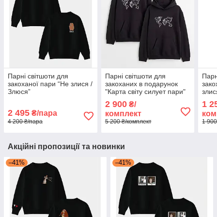
Парні світшоти для
Парні світшоти для
Парн
закоханої пари “Не злися /
закоханих в подарунок
зако
Злюся”
"Карта світу силует пари"
злис
2 900
1 2
₴/
2 495
₴/пара
комплект
ком
4 200 ₴/пара
5 200 ₴/комплект
1 900
Акційні пропозиції та новинки
–41%
–41%