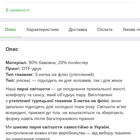
В наявності
Опис
Характеристики
Доставка
Оплата
Умови п
Опис
Матеріал:
80% бавовна, 20% поліестер
Принт:
DTF-друк
Тип тканини:
3-нитка на флісі (утеплений)
Тип:
унісекс — підходить як для чоловіків, так і для жінок
Наші
парні світшоти
— це поєднання преміальної якості,
комфорту та сенсу, який об’єднує пару. Виготовлені
з
утепленої турецької тканини 3-нитка на флісі
, вони
ідеально підходять для холодної пори року. Світшоти м’які
всередині, приємні до тіла, не кошлатяться та зберігають
форму навіть після багаторазового прання.
Ми
шиємо парні світшоти самостійно в Україні
,
контролюючи кожен етап виробництва — від вибору тканини
до нанесення принта.