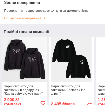
Умови повернення
Повернення товару впродовж 14 днів за домовленістю
Всі умови повернення
Подібні товари компанії
Парні світшоти для
Парні світшоти для
Парн
закоханих в подарунок
закоханих “Злюся / Не
зако
"Карта світу силует пари"
злися”
злис
2 900
1 2
₴/
2 495
₴/пара
комплект
ком