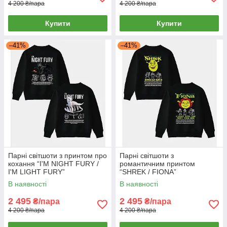
4 200 ₴/пара
4 200 ₴/пара
Купити
Купити
–41%
–41%
Парні світшоти з принтом про
Парні світшоти з
кохання “I'M NIGHT FURY /
романтичним принтом
I'M LIGHT FURY”
“SHREK / FIONA”
В наявності
В наявності
2 495
2 495
₴/пара
₴/пара
4 200 ₴/пара
4 200 ₴/пара