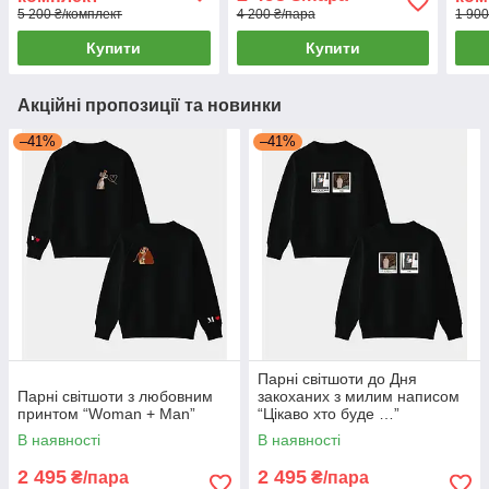
5 200 ₴/комплект
4 200 ₴/пара
1 900
Купити
Купити
Акційні пропозиції та новинки
–41%
–41%
Парні світшоти до Дня
Парні світшоти з любовним
закоханих з милим написом
принтом “Woman + Man”
“Цікаво хто буде …”
В наявності
В наявності
2 495
2 495
₴/пара
₴/пара