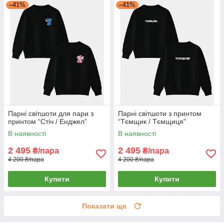
–41%
–41%
Парні світшоти для пари з
Парні світшоти з принтом
принтом “Стіч / Енджел”
“Тємщик / Тємщиця”
В наявності
В наявності
2 495
2 495
₴/пара
₴/пара
4 200 ₴/пара
4 200 ₴/пара
Купити
Купити
Показати ще