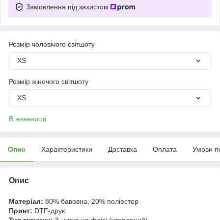
Замовлення під захистом
Розмір чоловічого світшоту
XS
Розмір жіночого світшоту
XS
В наявності
Опис
Характеристики
Доставка
Оплата
Умови п
Опис
Матеріал:
80% бавовна, 20% поліестер
Принт:
DTF-друк
Тип тканини:
3-нитка на флісі (утеплений)