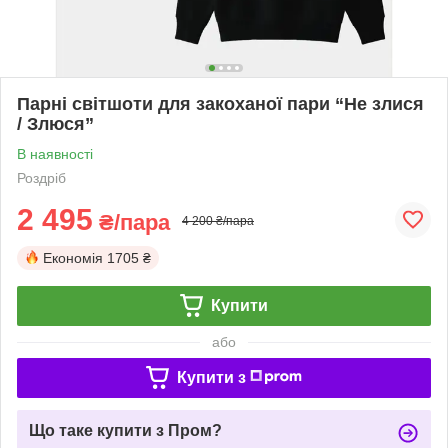
Парні світшоти для закоханої пари “Не злися
/ Злюся”
В наявності
Роздріб
2 495
₴/пара
4 200 ₴/пара
Економія
1705 ₴
Купити
або
Купити з
Що таке купити з Пром?