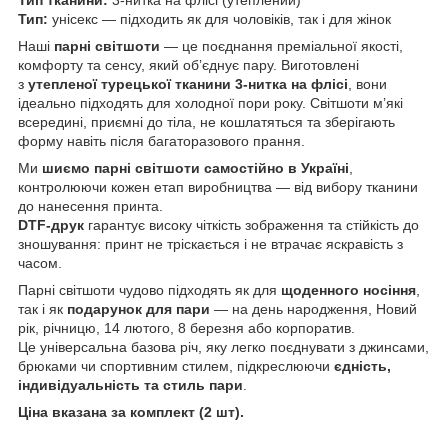
Тип:
унісекс — підходить як для чоловіків, так і для жінок
Наші
парні світшоти
— це поєднання преміальної якості,
комфорту та сенсу, який об’єднує пару. Виготовлені
з
утепленої турецької тканини 3-нитка на флісі
, вони
ідеально підходять для холодної пори року. Світшоти м’які
всередині, приємні до тіла, не кошлатяться та зберігають
форму навіть після багаторазового прання.
Ми
шиємо парні світшоти самостійно в Україні
,
контролюючи кожен етап виробництва — від вибору тканини
до нанесення принта.
DTF-друк
гарантує високу чіткість зображення та стійкість до
зношування: принт не тріскається і не втрачає яскравість з
часом.
Парні світшоти чудово підходять як для
щоденного носіння
,
так і як
подарунок для пари
— на день народження, Новий
рік, річницю, 14 лютого, 8 березня або корпоратив.
Це універсальна базова річ, яку легко поєднувати з джинсами,
брюками чи спортивним стилем, підкреслюючи
єдність,
індивідуальність та стиль пари
.
Ціна вказана за комплект (2 шт).