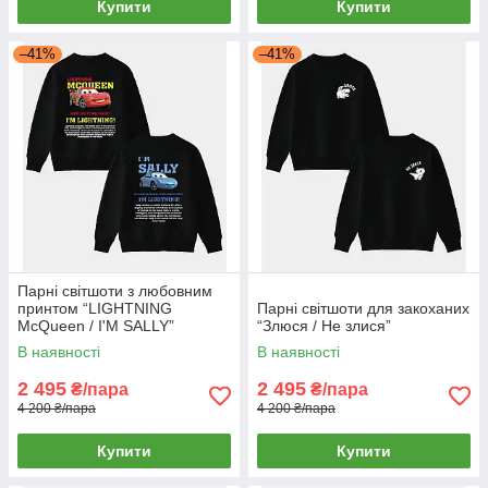
Купити
Купити
–41%
–41%
Парні світшоти з любовним
принтом “LIGHTNING
Парні світшоти для закоханих
McQueen / I'M SALLY”
“Злюся / Не злися”
В наявності
В наявності
2 495
2 495
₴/пара
₴/пара
4 200 ₴/пара
4 200 ₴/пара
Купити
Купити