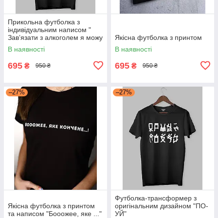
Прикольна футболка з
індивідуальним написом "
Завʼязати з алкоголем я можу
Якісна футболка з принтом
тільки пакет"
В наявності
В наявності
695
695
₴
₴
950 ₴
950 ₴
–27%
–27%
Футболка-трансформер з
Якісна футболка з принтом
оригінальним дизайном "ПО-
та написом "Бооожее, яке ..."
УЙ"