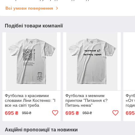
Всі умови повернення
Подібні товари компанії
Футболка з красивими
Футболка з мемним
Футб
словами Ліни Костенко: "І
принтом "Питання є?
«От 
все на світі треба
Питань нема"
годи
пережити."
695
695
695
₴
₴
950 ₴
950 ₴
Акційні пропозиції та новинки