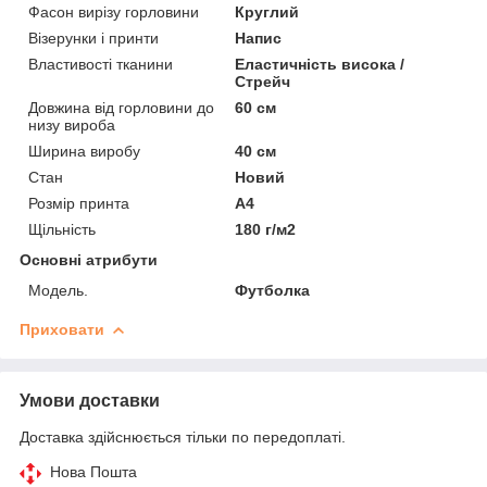
Фасон вирізу горловини
Круглий
Візерунки і принти
Напис
Властивості тканини
Еластичність висока /
Стрейч
Довжина від горловини до
60 см
низу вироба
Ширина виробу
40 см
Стан
Новий
Розмір принта
А4
Щільність
180 г/м2
Основні атрибути
Мoдель.
Футболка
Приховати
Умови доставки
Доставка здійснюється тільки по передоплаті.
Нова Пошта