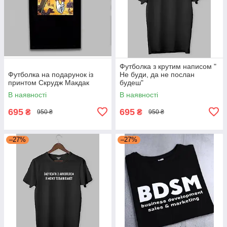
Футболка з крутим написом "
Футболка на подарунок із
Не буди, да не послан
принтом Скрудж Макдак
будеш"
В наявності
В наявності
695
695
₴
₴
950 ₴
950 ₴
–27%
–27%