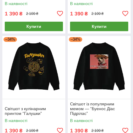
В наявності
В наявності
1 390
1 390
₴
₴
2 100 ₴
2 100 ₴
Купити
Купити
–34%
–34%
Світшот із популярним
Світшот з кулінарним
мемом — “Буенос Діас
принтом “Галушки”
Підрілас”
В наявності
В наявності
1 390
1 390
₴
₴
2 100 ₴
2 100 ₴