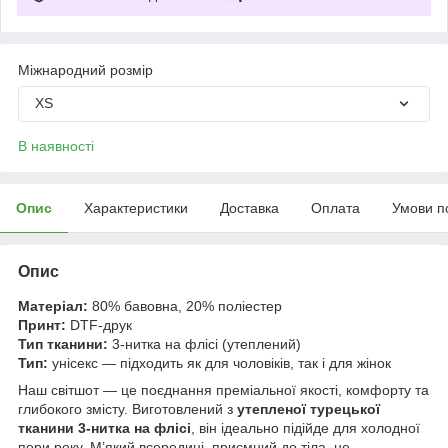
Міжнародний розмір
XS
В наявності
Опис
Характеристики
Доставка
Оплата
Умови п
Опис
Матеріал:
80% бавовна, 20% поліестер
Принт:
DTF-друк
Тип тканини:
3-нитка на флісі (утеплений)
Тип:
унісекс — підходить як для чоловіків, так і для жінок
Наш світшот — це поєднання преміальної якості, комфорту та
глибокого змісту. Виготовлений з
утепленої турецької
тканини 3-нитка на флісі
, він ідеально підійде для холодної
пори року. М’який всередині, приємний до тіла, не