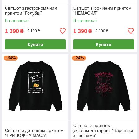
Світшот з гастрономічним
Світшот з іронічним принтом
принтом “Голубці”
“НЕМАСИЛ”
В наявності
В наявності
1 390
1 390
₴
₴
2 100 ₴
2 100 ₴
Купити
Купити
–34%
–34%
Світшот з принтом
Світшот з дотепним принтом
української страви “Вареники
“ТРИВОЖНА МАСА”
з вишнями”