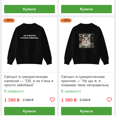
Купити
Купити
–34%
–34%
Світшот із гумористичним
Світшот із гумористичним
написом — “Ой, я не п’яна я
принтом — “Ну що ж, я
просто зайобана”
поважаю твою неправильну
думку”
В наявності
В наявності
1 390
1 390
₴
₴
2 100 ₴
2 100 ₴
Купити
Купити