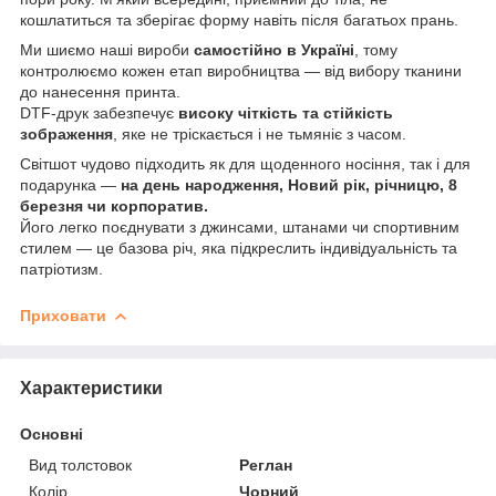
кошлатиться та зберігає форму навіть після багатьох прань.
Ми шиємо наші вироби
самостійно в Україні
, тому
контролюємо кожен етап виробництва — від вибору тканини
до нанесення принта.
DTF-друк забезпечує
високу чіткість та стійкість
зображення
, яке не тріскається і не тьмяніє з часом.
Світшот чудово підходить як для щоденного носіння, так і для
подарунка —
на день народження, Новий рік, річницю, 8
березня чи корпоратив.
Його легко поєднувати з джинсами, штанами чи спортивним
стилем — це базова річ, яка підкреслить індивідуальність та
патріотизм.
Приховати
Характеристики
Основні
Вид толстовок
Реглан
Колір
Чорний