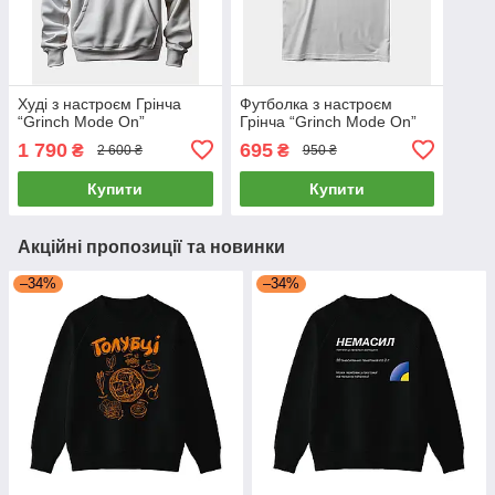
Худі з настроєм Грінча
Футболка з настроєм
“Grinch Mode On”
Грінча “Grinch Mode On”
1 790
695
₴
₴
2 600 ₴
950 ₴
Купити
Купити
Акційні пропозиції та новинки
–34%
–34%