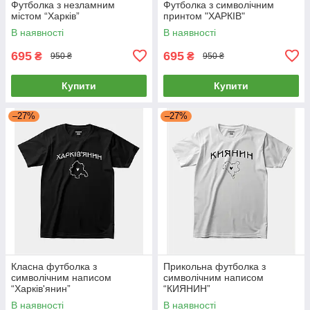
Футболка з незламним
Футболка з символічним
містом “Харків”
принтом "ХАРКІВ"
В наявності
В наявності
695
695
₴
₴
950 ₴
950 ₴
Купити
Купити
–27%
–27%
Класна футболка з
Прикольна футболка з
символічним написом
символічним написом
“Харків'янин”
“КИЯНИН”
В наявності
В наявності