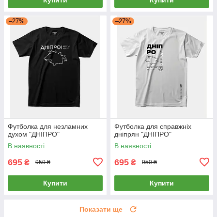
–27%
–27%
Футболка для незламних
Футболка для справжніх
духом "ДНІПРО"
дніпрян "ДНІПРО"
В наявності
В наявності
695
695
₴
₴
950 ₴
950 ₴
Купити
Купити
Показати ще