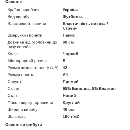
Основні
Країна виробник
Україна
Вид виробу
Футболка
Властивості тканини
Еластичність висока /
Стрейч
Візерунки і принти
Напис
Довжина від горловини до
60 см
низу вироба
Колір
Чорний
Міжнародний розмір
S
Розмір жіночого одягу (UA)
42
Розмір принта
А4
Силует
Прямий
Склад
95% Бавовна, 5% Еластан
Стан
Новий
Фасон вирізу горловини
Круглий
Ширина виробу
40 см
Щільність
180 г/м2
Основні атрибути