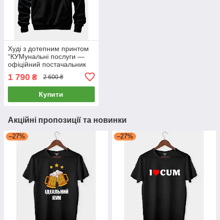
Худі з дотепним принтом
“КУМунальні послуги —
офіційний постачальник
веселощів”
1 790
₴
2 600 ₴
Купити
Акційні пропозиції та новинки
–27%
–27%