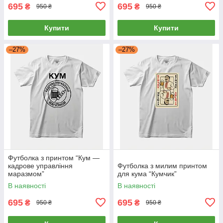
695
695
₴
₴
950 ₴
950 ₴
Купити
Купити
–27%
–27%
Футболка з принтом “Кум —
кадрове управління
Футболка з милим принтом
маразмом”
для кума “Кумчик”
В наявності
В наявності
695
695
₴
₴
950 ₴
950 ₴