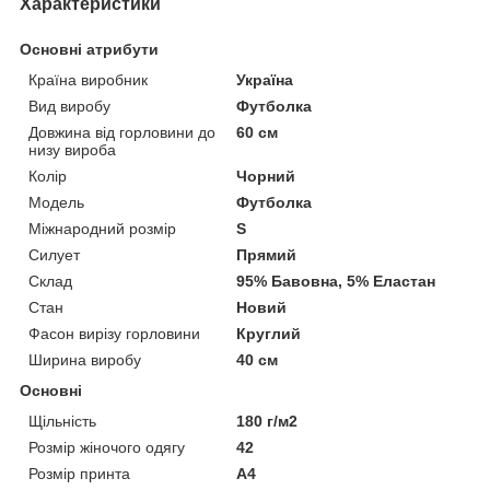
Характеристики
Основні атрибути
Країна виробник
Україна
Вид виробу
Футболка
Довжина від горловини до
60 см
низу вироба
Колір
Чорний
Модель
Футболка
Міжнародний розмір
S
Силует
Прямий
Склад
95% Бавовна, 5% Еластан
Стан
Новий
Фасон вирізу горловини
Круглий
Ширина виробу
40 см
Основні
Щільність
180 г/м2
Розмір жіночого одягу
42
Розмір принта
А4