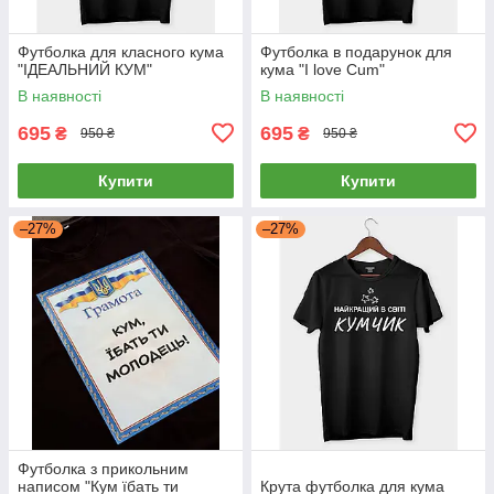
Футболка для класного кума
Футболка в подарунок для
"ІДЕАЛЬНИЙ КУМ"
кума "I love Cum"
В наявності
В наявності
695
695
₴
₴
950 ₴
950 ₴
Купити
Купити
–27%
–27%
Футболка з прикольним
написом "Кум їбать ти
Крута футболка для кума