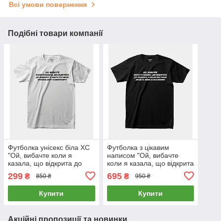
Всі умови повернення
Подібні товари компанії
Футболка унісекс біла ХС
Футболка з цікавим
"Ой, вибачте коли я
написом "Ой, вибачте
казала, що відкрита до
коли я казала, що відкрита
фідбеку, я мала на
до фідбеку, я мала на
299
695
₴
₴
850 ₴
950 ₴
увазі..." - 2619
увазі..."
Купити
Купити
Акційні пропозиції та новинки