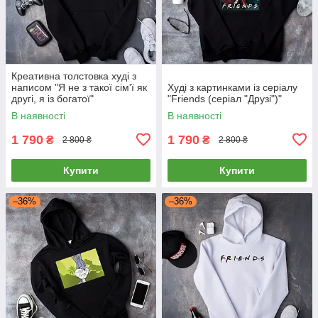
Креативна толстовка худі з
написом "Я не з такої сім'ї як
Худі з картинками із серіалу
другі, я із богатої"
"Friends (серіал "Друзі")"
В наявності
В наявності
1 790
1 790
₴
₴
2 800 ₴
2 800 ₴
Купити
Купити
–36%
–36%