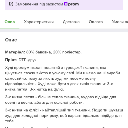
Замовлення під захистом
Опис
Характеристики
Доставка
Оплата
Умови п
Опис
Матеріал:
80% бавовна, 20% поліестер.
Прінт:
DTF-друк.
Худі преміум якості, пошитий з турецької тканини, яка
цінується своєю якістю в усьому світі. Ми шиємо наші вироби
самостійно, тому за якість худі ми несемо повну
відповідальність. Худі може бути з двох типів тканини: 3-х
нитка петля, 3-х нитка на флісі.
3-х нитка петля - більше тепла тканина, чудово підійде для
осені та весни, або ж для офісної роботи.
3-х нитка на флісі - найтепліший тип тканини. Якщо ти шукаєш
худі для холодної пори року, цей варіант ідеально підійде для
тебе.