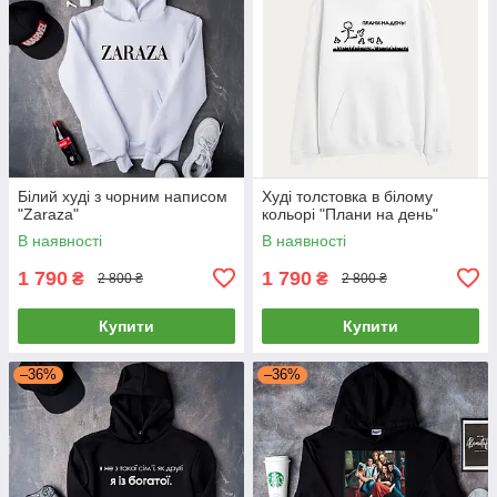
Білий худі з чорним написом
Худі толстовка в білому
"Zaraza"
кольорі "Плани на день"
В наявності
В наявності
1 790
1 790
₴
₴
2 800 ₴
2 800 ₴
Купити
Купити
–36%
–36%