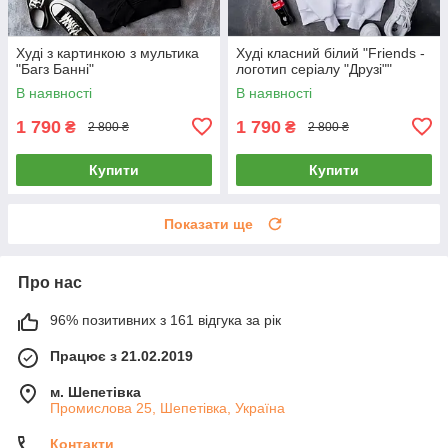
Худі з картинкою з мультика
Худі класний білий "Friends -
"Багз Банні"
логотип серіалу "Друзі""
В наявності
В наявності
1 790
1 790
₴
₴
2 800 ₴
2 800 ₴
Купити
Купити
Показати ще
Про нас
96% позитивних з 161 відгука за рік
Працює з 21.02.2019
м. Шепетівка
Промислова 25, Шепетівка, Україна
Контакти