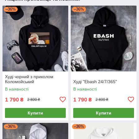
–36%
–36%
Худі чорний з приколом
Коломойський
Худі "Ebash 24/7/365"
В наявності
В наявності
1 790
1 790
₴
₴
2 800 ₴
2 800 ₴
Купити
Купити
–36%
–36%