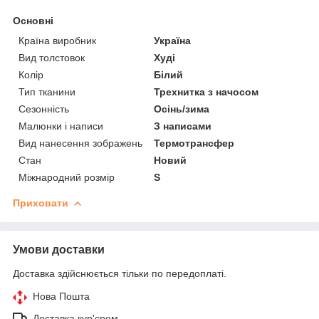
Основні
Країна виробник
Україна
Вид толстовок
Худі
Колір
Білий
Тип тканини
Трехнитка з начосом
Сезонність
Осінь/зима
Малюнки і написи
З написами
Вид нанесення зображень
Термотрансфер
Стан
Новий
Міжнародний розмір
S
Приховати
Умови доставки
Доставка здійснюється тільки по передоплаті.
Нова Пошта
Доставка кур'єром