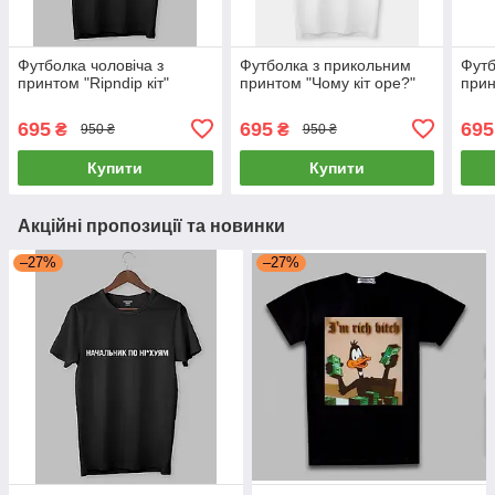
Футболка чоловіча з
Футболка з прикольним
Футб
принтом "Ripndip кіт"
принтом "Чому кіт оре?"
при
695
695
695
₴
₴
950 ₴
950 ₴
Купити
Купити
Акційні пропозиції та новинки
–27%
–27%