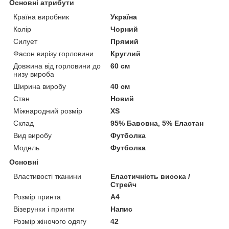
Основні атрибути
Країна виробник
Україна
Колір
Чорний
Силует
Прямий
Фасон вирізу горловини
Круглий
Довжина від горловини до
60 см
низу вироба
Ширина виробу
40 см
Стан
Новий
Міжнародний розмір
XS
Склад
95% Бавовна, 5% Еластан
Вид виробу
Футболка
Модель
Футболка
Основні
Властивості тканини
Еластичність висока /
Стрейч
Розмір принта
А4
Візерунки і принти
Напис
Розмір жіночого одягу
42