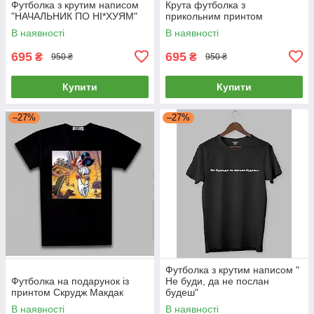
Футболка з крутим написом
Крута футболка з
"НАЧАЛЬНИК ПО НІ*ХУЯМ"
прикольним принтом
В наявності
В наявності
695
695
₴
₴
950 ₴
950 ₴
Купити
Купити
–27%
–27%
Футболка з крутим написом "
Футболка на подарунок із
Не буди, да не послан
принтом Скрудж Макдак
будеш"
В наявності
В наявності