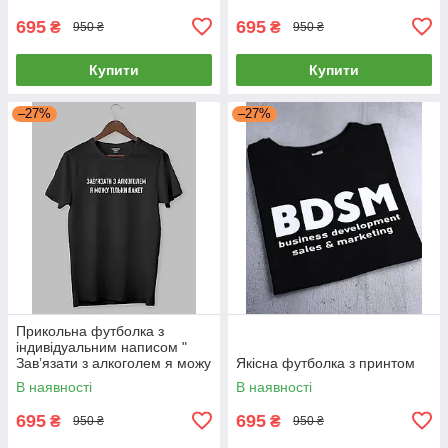
695
695
₴
₴
950 ₴
950 ₴
Купити
Купити
–27%
–27%
Прикольна футболка з
індивідуальним написом "
Завʼязати з алкоголем я можу
Якісна футболка з принтом
тільки пакет"
В наявності
В наявності
695
695
₴
₴
950 ₴
950 ₴