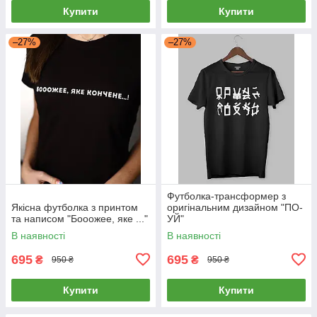
Купити
Купити
–27%
–27%
Футболка-трансформер з
Якісна футболка з принтом
оригінальним дизайном "ПО-
та написом "Бооожее, яке ..."
УЙ"
В наявності
В наявності
695
695
₴
₴
950 ₴
950 ₴
Купити
Купити