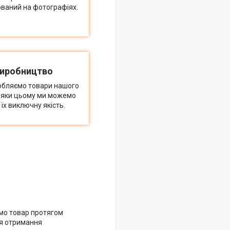
ований на фотографіях.
виробництво
обляємо товари нашого
дяки цьому ми можемо
їх виключну якість.
мо товар протягом
ля отримання