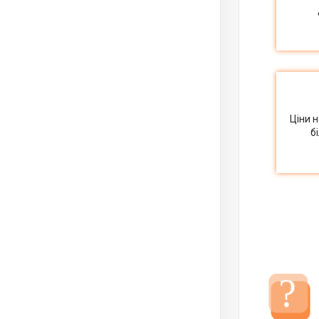
Ціни 
б