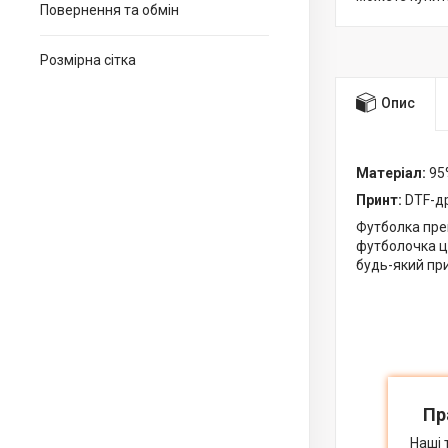
Повернення та обмін
Розмірна сітка
Опис
Матеріал:
95%
Принт:
DTF-д
Футболка прем
футболочка це
будь-який при
Пр
Наші 