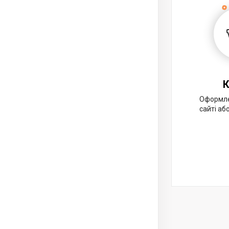
К
Оформле
сайті аб