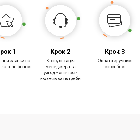
рок 1
Крок 2
Крок 3
ння заявки на
Консультація
Оплата зручним
о за телефоном
менеджера та
способом
узгодження всіх
нюансів за потреби