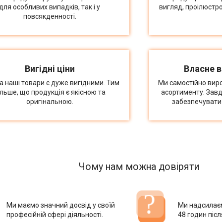
для особливих випадків, так і у
вигляд, проілюстр
повсякденності.
Вигідні ціни
Власне 
на наші товари є дуже вигідними. Тим
Ми самостійно вир
ільше, що продукція є якісною та
асортименту. Зав
оригінальною.
забезпечувати 
Чому нам можна довіряти
Ми маємо значний досвід у своїй
Ми надсилає
професійній сфері діяльності.
48 годин піс