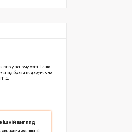
кістю у всьому світі. Наша
жеш підібрати подарунок на
т. д.
в
нішній вигляд
рекрасний зовнішній