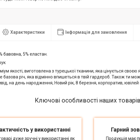
Характеристики
Інформація для замовлення
 бавовна, 5% еластан.
рук
іум якості, виготовлена з турецької тканини, яка цінується своєю я
 базова річ, яка відмінно впишеться в твій гардероб. Також ти мо
від, на день народження, Новий рік, 8 березня, корпоратив, ювілей і 
Ключові особливості наших товарі
актичність у використанні
Гарний зов
товарі дуже зручні у використанні як
Продукція має п