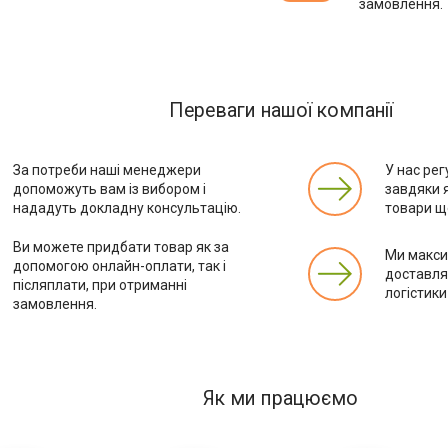
замовлення.
Переваги нашої компанії
За потреби наші менеджери
У нас рег
допоможуть вам із вибором і
завдяки 
нададуть докладну консультацію.
товари ще
Ви можете придбати товар як за
Ми макс
допомогою онлайн-оплати, так і
доставля
післяплати, при отриманні
логістики
замовлення.
Як ми працюємо