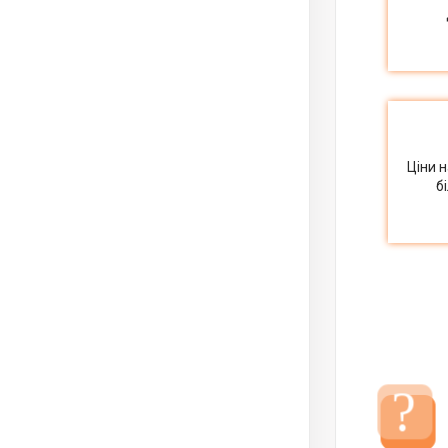
Ціни 
б