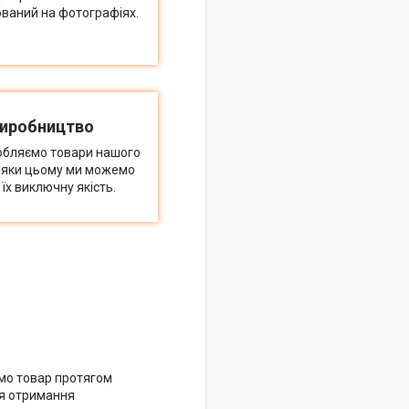
ований на фотографіях.
виробництво
обляємо товари нашого
дяки цьому ми можемо
їх виключну якість.
мо товар протягом
ля отримання