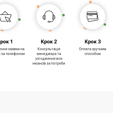
рок 1
Крок 2
Крок 3
ння заявки на
Консультація
Оплата зручним
о за телефоном
менеджера та
способом
узгодження всіх
нюансів за потреби