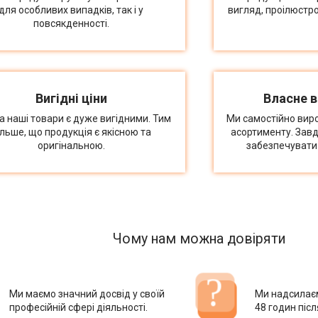
для особливих випадків, так і у
вигляд, проілюстр
повсякденності.
Вигідні ціни
Власне 
на наші товари є дуже вигідними. Тим
Ми самостійно вир
ільше, що продукція є якісною та
асортименту. Зав
оригінальною.
забезпечувати 
Чому нам можна довіряти
Ми маємо значний досвід у своїй
Ми надсилає
професійній сфері діяльності.
48 годин піс