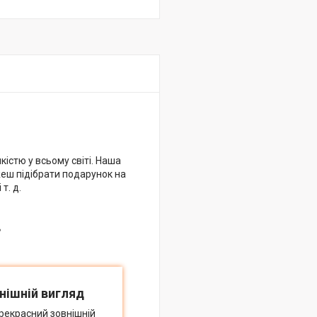
кістю у всьому світі. Наша
жеш підібрати подарунок на
т. д.
в
нішній вигляд
рекрасний зовнішній