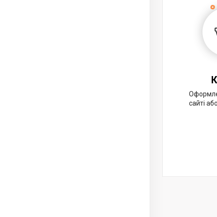
К
Оформле
сайті аб