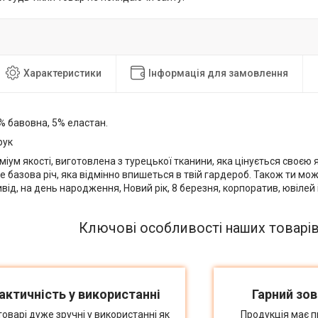
Характеристики
Інформація для замовлення
 бавовна, 5% еластан.
рук
іум якості, виготовлена з турецької тканини, яка цінується своєю я
 базова річ, яка відмінно впишеться в твій гардероб. Також ти мо
від, на день народження, Новий рік, 8 березня, корпоратив, ювілей і 
Ключові особливості наших товарі
актичність у використанні
Гарний зов
товарі дуже зручні у використанні як
Продукція має п