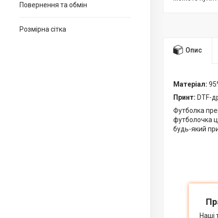
Повернення та обмін
Розмірна сітка
Опис
Матеріал:
95%
Принт:
DTF-д
Футболка прем
футболочка це
будь-який при
Пр
Наші 