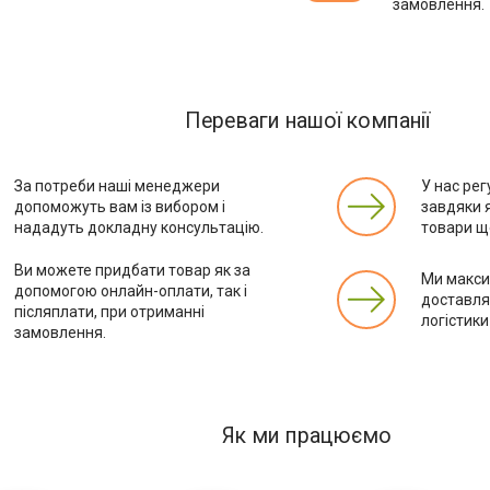
замовлення.
Переваги нашої компанії
За потреби наші менеджери
У нас рег
допоможуть вам із вибором і
завдяки 
нададуть докладну консультацію.
товари ще
Ви можете придбати товар як за
Ми макс
допомогою онлайн-оплати, так і
доставля
післяплати, при отриманні
логістики
замовлення.
Як ми працюємо