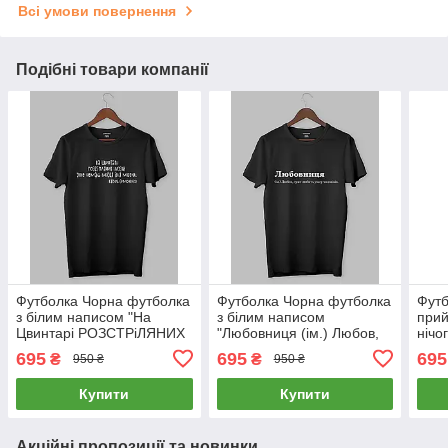
Всі умови повернення
Подібні товари компанії
Футболка Чорна футболка
Футболка Чорна футболка
Футб
з білим написом "На
з білим написом
прий
Цвинтарі РОЗСТРіЛЯНИХ
"Любовниця (ім.) Любов,
нічо
іЛЮЗіЙ уже немає місця
дуже любить увагу
695
695
695
₴
₴
950 ₴
950 ₴
для могил. Василь
чоловіків."
Симоненко"
Купити
Купити
Акційні пропозиції та новинки