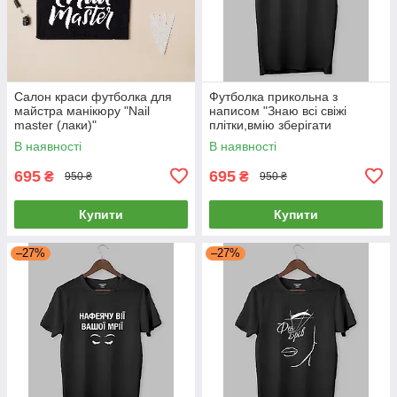
Салон краси футболка для
Футболка прикольна з
майстра манікюру "Nail
написом "Знаю всі свіжі
master (лаки)"
плітки,вмію зберігати
секрети"
В наявності
В наявності
695
695
₴
₴
950 ₴
950 ₴
Купити
Купити
–27%
–27%