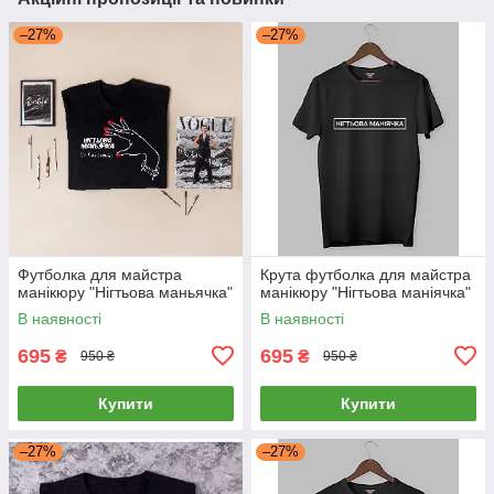
–27%
–27%
Футболка для майстра
Крута футболка для майстра
манікюру "Нігтьова маньячка"
манікюру "Нігтьова маніячка"
В наявності
В наявності
695
695
₴
₴
950 ₴
950 ₴
Купити
Купити
–27%
–27%