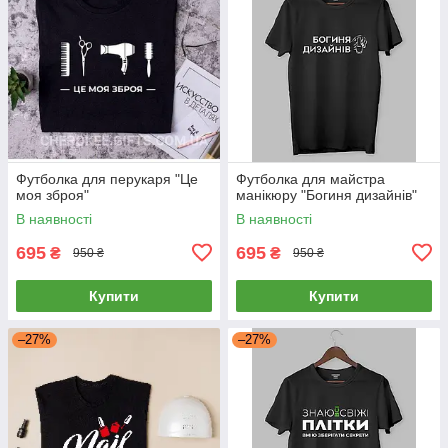
Футболка для перукаря "Це
Футболка для майстра
моя зброя"
манікюру "Богиня дизайнів"
В наявності
В наявності
695
695
₴
₴
950 ₴
950 ₴
Купити
Купити
–27%
–27%