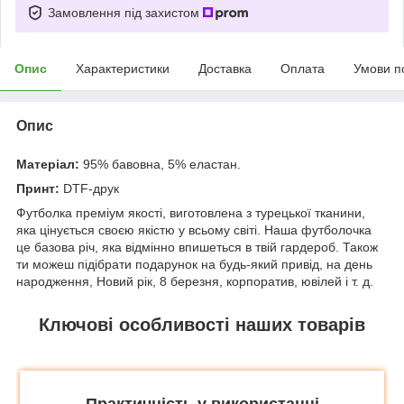
Замовлення під захистом
Опис
Характеристики
Доставка
Оплата
Умови п
Опис
Матеріал:
95% бавовна, 5% еластан.
Принт:
DTF-друк
Футболка преміум якості, виготовлена з турецької тканини,
яка цінується своєю якістю у всьому світі. Наша футболочка
це базова річ, яка відмінно впишеться в твій гардероб. Також
ти можеш підібрати подарунок на будь-який привід, на день
народження, Новий рік, 8 березня, корпоратив, ювілей і т. д.
Ключові особливості наших товарів
Практичність у використанні