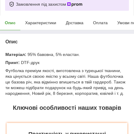
Замовлення під захистом
Опис
Характеристики
Доставка
Оплата
Умови п
Опис
Матеріал:
95% бавовна, 5% еластан.
Принт:
DTF-друк
Футболка преміум якості, виготовлена з турецької тканини,
яка цінується своєю якістю у всьому світі. Наша футболочка
це базова річ, яка відмінно впишеться в твій гардероб. Також
ти можеш підібрати подарунок на будь-який привід, на день
народження, Новий рік, 8 березня, корпоратив, ювілей і т. д.
Ключові особливості наших товарів
Практичність у використанні