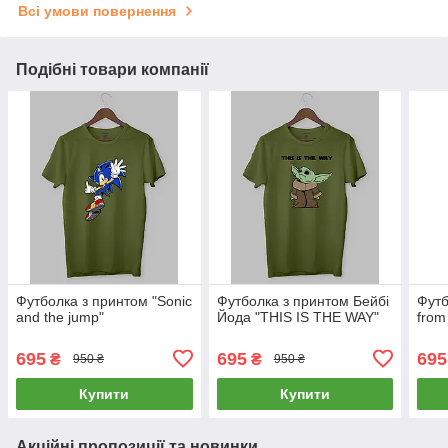
Всі умови повернення
Подібні товари компанії
Футболка з принтом "Sonic
Футболка з принтом Бейбі
Футб
and the jump"
Йода "THIS IS THE WAY"
from
695
695
695
₴
₴
950 ₴
950 ₴
Купити
Купити
Акційні пропозиції та новинки