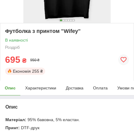
Футболка з принтом "Wifey"
В наявності
Роздріб
695
₴
950 ₴
Економія
255 ₴
Опис
Характеристики
Доставка
Оплата
Умови п
Опис
Матеріал:
95% бавовна, 5% еластан.
Принт:
DTF-друк