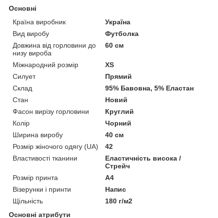
Основні
Країна виробник
Україна
Вид виробу
Футболка
Довжина від горловини до
60 см
низу вироба
Міжнародний розмір
XS
Силует
Прямий
Склад
95% Бавовна, 5% Еластан
Стан
Новий
Фасон вирізу горловини
Круглий
Колір
Чорний
Ширина виробу
40 см
Розмір жіночого одягу (UA)
42
Властивості тканини
Еластичність висока /
Стрейч
Розмір принта
А4
Візерунки і принти
Напис
Щільність
180 г/м2
Основні атрибути