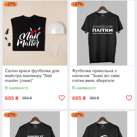
–27%
–27%
Салон краси футболка для
Футболка прикольна з
майстра манікюру "Nail
написом "Знаю всі свіжі
master (лаки)"
плітки,вмію зберігати
секрети"
В наявності
В наявності
695
695
₴
₴
950 ₴
950 ₴
–27%
–27%