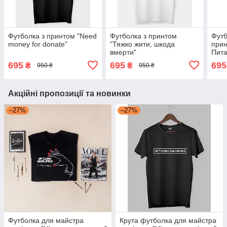
Футболка з принтом "Need
Футболка з принтом
Футб
money for donate"
"Тяжко жити, шкода
прин
вмерти"
Пита
695
695
695
₴
₴
950 ₴
950 ₴
Акційні пропозиції та новинки
–27%
–27%
Футболка для майстра
Крута футболка для майстра