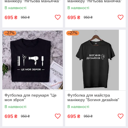
манікюру "Нігтьова маньячка"
манікюру "Нігтьова маніячка"
В наявності
В наявності
695
695
₴
₴
950 ₴
950 ₴
–27%
–27%
Футболка для перукаря "Це
Футболка для майстра
моя зброя"
манікюру "Богиня дизайнів"
В наявності
В наявності
695
695
₴
₴
950 ₴
950 ₴