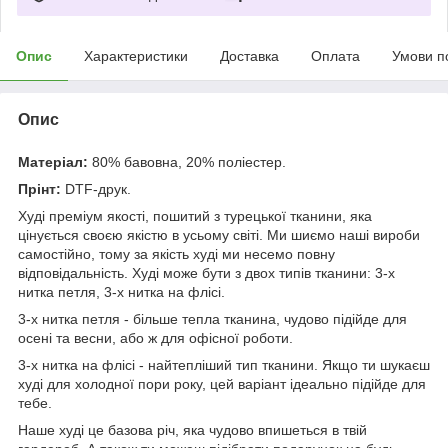
Опис
Характеристики
Доставка
Оплата
Умови п
Опис
Матеріал:
80% бавовна, 20% поліестер.
Прінт:
DTF-друк.
Худі преміум якості, пошитий з турецької тканини, яка
цінується своєю якістю в усьому світі. Ми шиємо наші вироби
самостійно, тому за якість худі ми несемо повну
відповідальність. Худі може бути з двох типів тканини: 3-х
нитка петля, 3-х нитка на флісі.
3-х нитка петля - більше тепла тканина, чудово підійде для
осені та весни, або ж для офісної роботи.
3-х нитка на флісі - найтепліший тип тканини. Якщо ти шукаєш
худі для холодної пори року, цей варіант ідеально підійде для
тебе.
Наше худі це базова річ, яка чудово впишеться в твій