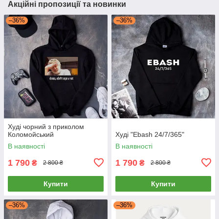
Акційні пропозиції та новинки
–36%
–36%
Худі чорний з приколом
Коломойський
Худі "Ebash 24/7/365"
В наявності
В наявності
1 790
1 790
₴
₴
2 800 ₴
2 800 ₴
Купити
Купити
–36%
–36%