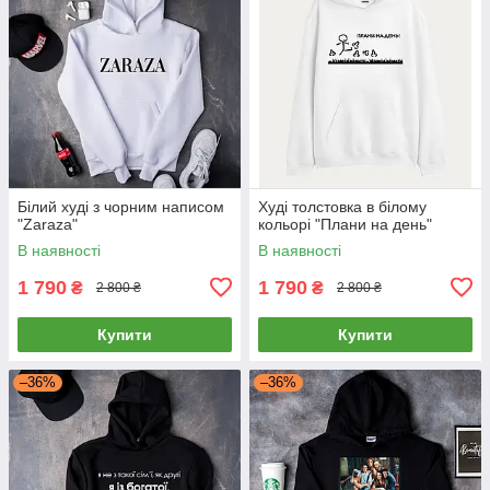
Білий худі з чорним написом
Худі толстовка в білому
"Zaraza"
кольорі "Плани на день"
В наявності
В наявності
1 790
1 790
₴
₴
2 800 ₴
2 800 ₴
Купити
Купити
–36%
–36%