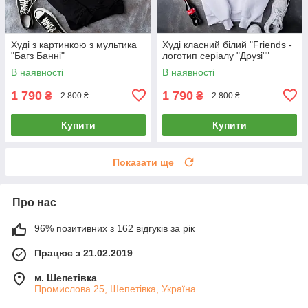
Худі з картинкою з мультика
Худі класний білий "Friends -
"Багз Банні"
логотип серіалу "Друзі""
В наявності
В наявності
1 790
1 790
₴
₴
2 800 ₴
2 800 ₴
Купити
Купити
Показати ще
Про нас
96% позитивних з 162 відгуків за рік
Працює з 21.02.2019
м. Шепетівка
Промислова 25, Шепетівка, Україна