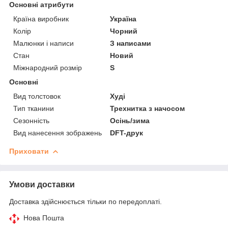
Основні атрибути
Країна виробник
Україна
Колір
Чорний
Малюнки і написи
З написами
Стан
Новий
Міжнародний розмір
S
Основні
Вид толстовок
Худі
Тип тканини
Трехнитка з начосом
Сезонність
Осінь/зима
Вид нанесення зображень
DFT-друк
Приховати
Умови доставки
Доставка здійснюється тільки по передоплаті.
Нова Пошта