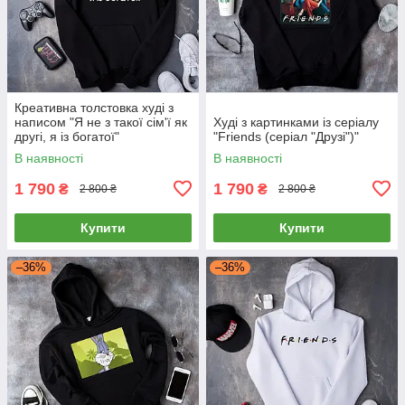
Креативна толстовка худі з
написом "Я не з такої сім'ї як
Худі з картинками із серіалу
другі, я із богатої"
"Friends (серіал "Друзі")"
В наявності
В наявності
1 790
1 790
₴
₴
2 800 ₴
2 800 ₴
Купити
Купити
–36%
–36%