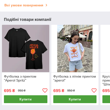
Всі умови повернення
Подібні товари компанії
Футболка з принтом
Футболка з літнім принтом
Крут
"Aperol Spritz"
"aperol"
при
"Шпи
695
695
695
₴
₴
950 ₴
950 ₴
Купити
Купити