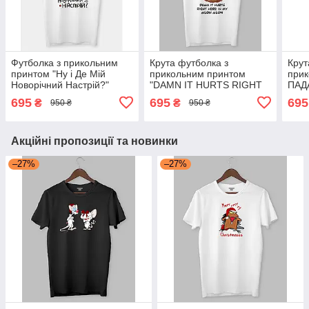
Футболка з прикольним
Крута футболка з
Крут
принтом "Ну і Де Мій
прикольним принтом
прик
Новорічний Настрій?"
"DAMN IT HURTS RIGHT
ПАД
HERE IN MY MEOW
ПОП
695
695
695
₴
₴
950 ₴
950 ₴
MEOW"
Акційні пропозиції та новинки
–27%
–27%