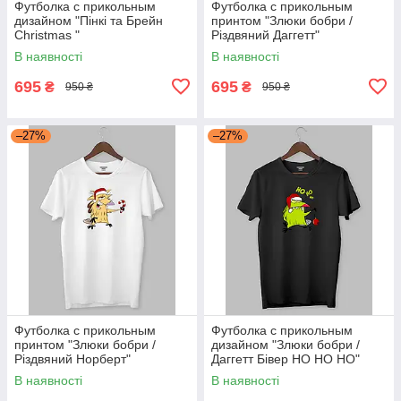
Футболка с прикольным
Футболка с прикольным
дизайном "Пінкі та Брейн
принтом "Злюки бобри /
Christmas "
Різдвяний Даггетт"
В наявності
В наявності
695
695
₴
₴
950 ₴
950 ₴
–27%
–27%
Футболка с прикольным
Футболка с прикольным
принтом "Злюки бобри /
дизайном "Злюки бобри /
Різдвяний Норберт"
Даггетт Бівер НО HO HO"
В наявності
В наявності