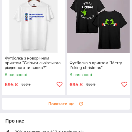
Футболка з новорічним
принтом "Скільки львівського
Футболка з принтом "Merry
різдвяного ти випив?"
f*cking christmas"
В наявності
В наявності
695
695
₴
₴
950 ₴
950 ₴
Показати ще
Про нас
96% позитивних з 162 відгуків за рік