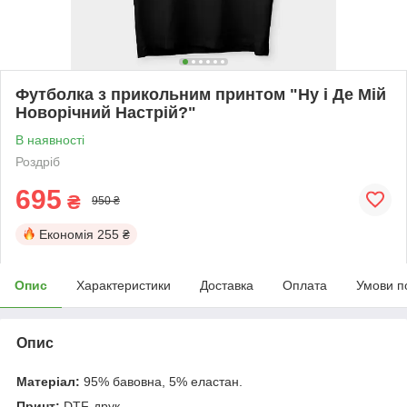
Футболка з прикольним принтом "Ну і Де Мій
Новорічний Настрій?"
В наявності
Роздріб
695
₴
950 ₴
Економія
255 ₴
Опис
Характеристики
Доставка
Оплата
Умови п
Опис
Матеріал:
95% бавовна, 5% еластан.
Принт:
DTF-друк