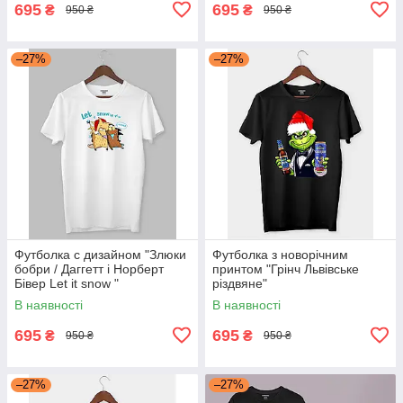
695
695
₴
₴
950 ₴
950 ₴
–27%
–27%
Футболка с дизайном "Злюки
Футболка з новорічним
бобри / Даггетт і Норберт
принтом "Грінч Львівське
Бівер Let it snow "
різдвяне"
В наявності
В наявності
695
695
₴
₴
950 ₴
950 ₴
–27%
–27%