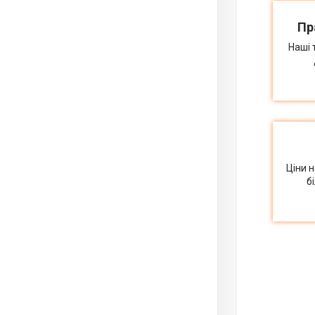
Пр
Наші 
Ціни 
б