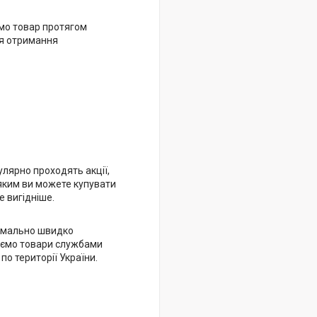
мо товар протягом
ля отримання
улярно проходять акції,
яким ви можете купувати
 вигідніше.
имально швидко
ємо товари службами
 по території України.