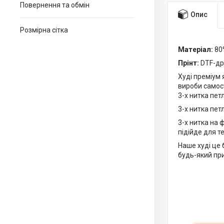
Повернення та обмін
Опис
Розмірна сітка
Матеріал:
80%
Прінт:
DTF-др
Худі преміум 
вироби самост
3-х нитка петл
3-х нитка пет
3-х нитка на 
підійде для т
Наше худі це 
будь-який при