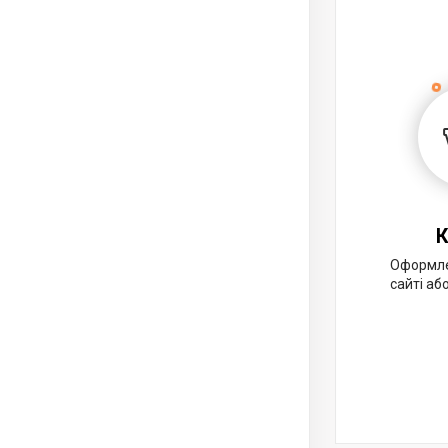
К
Оформле
сайті аб