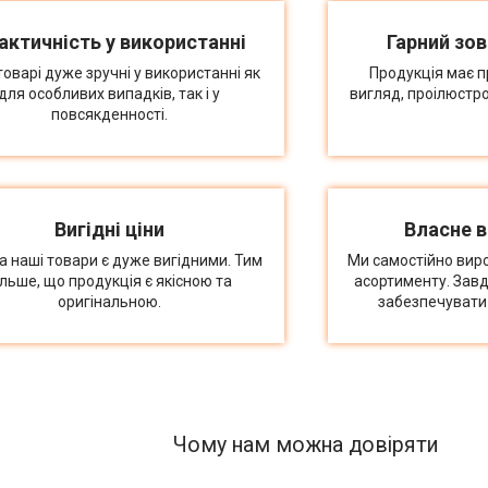
актичність у використанні
Гарний зов
товарі дуже зручні у використанні як
Продукція має п
для особливих випадків, так і у
вигляд, проілюстр
повсякденності.
Вигідні ціни
Власне 
на наші товари є дуже вигідними. Тим
Ми самостійно вир
ільше, що продукція є якісною та
асортименту. Зав
оригінальною.
забезпечувати 
Чому нам можна довіряти