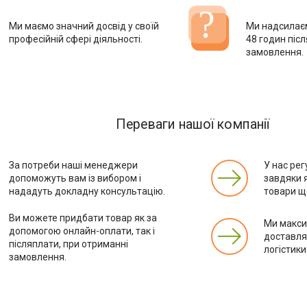
Ми маємо значний досвід у своїй
Ми надсилає
професійній сфері діяльності.
48 годин піс
замовлення.
Переваги нашої компанії
За потреби наші менеджери
У нас рег
допоможуть вам із вибором і
завдяки 
нададуть докладну консультацію.
товари ще
Ви можете придбати товар як за
Ми макс
допомогою онлайн-оплати, так і
доставля
післяплати, при отриманні
логістики
замовлення.