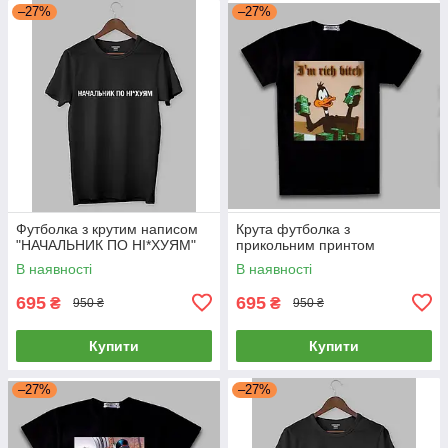
–27%
–27%
Футболка з крутим написом
Крута футболка з
"НАЧАЛЬНИК ПО НІ*ХУЯМ"
прикольним принтом
В наявності
В наявності
695
695
₴
₴
950 ₴
950 ₴
Купити
Купити
–27%
–27%