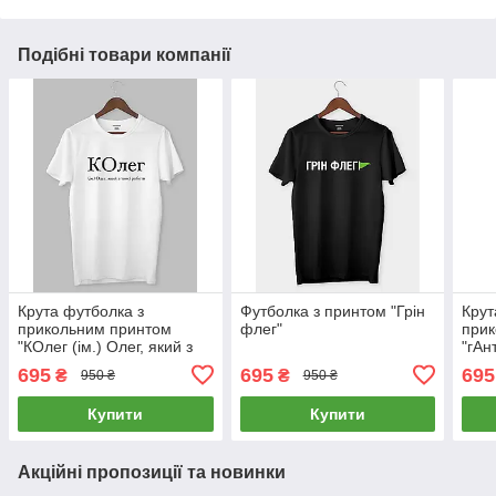
Подібні товари компанії
Крута футболка з
Футболка з принтом "Грін
Крут
прикольним принтом
флег"
при
"КОлег (ім.) Олег, який з
"гАн
твоєї роботи"
дуж
695
695
695
₴
₴
950 ₴
950 ₴
репу
Купити
Купити
Акційні пропозиції та новинки