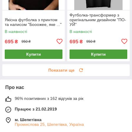
Футболка-трансформер з
Якісна футболка з принтом
оригінальним дизайном "ПО-
та написом "Бооожее, яке ..."
УЙ"
В наявності
В наявності
695
695
₴
₴
950 ₴
950 ₴
Купити
Купити
Показати ще
Про нас
96% позитивних з 162 відгуків за рік
Працює з 21.02.2019
м. Шепетівка
Промислова 25, Шепетівка, Україна