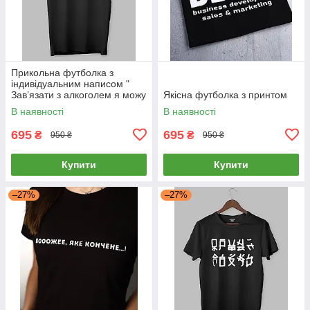
Прикольна футболка з
індивідуальним написом "
Завʼязати з алкоголем я можу
Якісна футболка з принтом
тільки пакет"
В наявності
В наявності
695
695
₴
₴
950 ₴
950 ₴
Купити
Купити
–27%
–27%