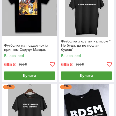
Футболка з крутим написом "
Футболка на подарунок із
Не буди, да не послан
принтом Скрудж Макдак
будеш"
В наявності
В наявності
695
695
₴
₴
950 ₴
950 ₴
Купити
Купити
–27%
–27%