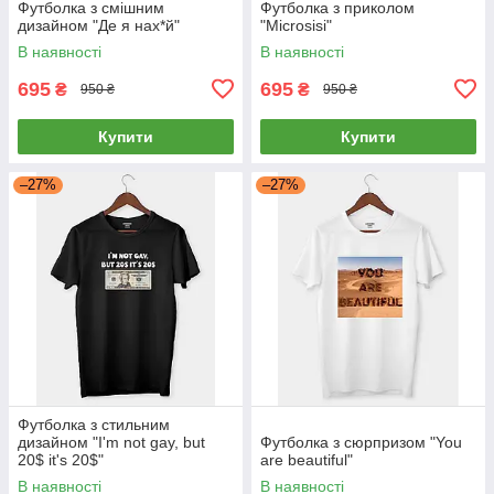
Футболка з смішним
Футболка з приколом
дизайном "Де я нах*й"
"Microsisi"
В наявності
В наявності
695
695
₴
₴
950 ₴
950 ₴
Купити
Купити
–27%
–27%
Футболка з стильним
дизайном "I'm not gay, but
Футболка з сюрпризом "You
20$ it's 20$"
are beautiful"
В наявності
В наявності