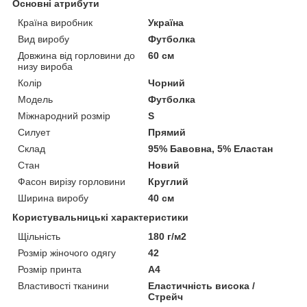
Основні атрибути
Країна виробник
Україна
Вид виробу
Футболка
Довжина від горловини до
60 см
низу вироба
Колір
Чорний
Модель
Футболка
Міжнародний розмір
S
Силует
Прямий
Склад
95% Бавовна, 5% Еластан
Стан
Новий
Фасон вирізу горловини
Круглий
Ширина виробу
40 см
Користувальницькі характеристики
Щільність
180 г/м2
Розмір жіночого одягу
42
Розмір принта
А4
Властивості тканини
Еластичність висока /
Стрейч