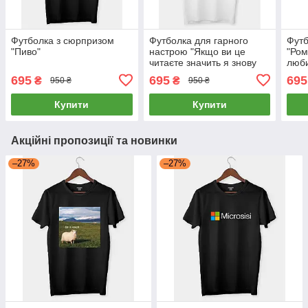
Футболка з сюрпризом
Футболка для гарного
Футб
"Пиво"
настрою "Якщо ви це
"Ром
читаєте значить я знову
люби
вийшов з дому"
сюрп
695
695
695
₴
₴
950 ₴
950 ₴
Купити
Купити
Акційні пропозиції та новинки
–27%
–27%