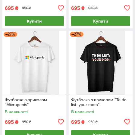
695
695
₴
₴
950 ₴
950 ₴
Купити
Купити
–27%
–27%
Футболка з приколом
Футболка з приколом "To do
"Micropenis"
list: your mom"
В наявності
В наявності
695
695
₴
₴
950 ₴
950 ₴
Купити
Купити