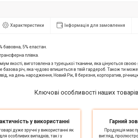
Характеристики
Інформація для замовлення
 бавовна, 5% еластан.
рансферна плівка.
іум якості, виготовлена з турецької тканини, яка цінуються своєю я
 базова річ, яка чудово впишеться в твій гардероб. Також ти мож
від, на день народження, Новий Рік, 8 березня, корпоратив, річницю 
Ключові особливості наших товарі
актичність у використанні
Гарний зов
товарі дуже зручні у використанні як
Продукція має п
для особливих випадків, так і у
вигляд, проілюстр