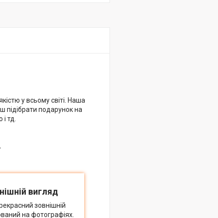
кістю у всьому світі. Наша
еш підібрати подарунок на
і тд.
в
нішній вигляд
рекрасний зовнішній
ований на фотографіях.