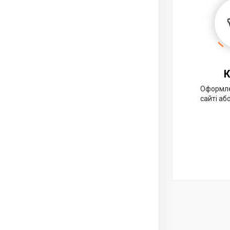
К
Оформле
сайті аб