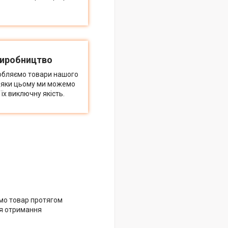
виробництво
обляємо товари нашого
дяки цьому ми можемо
їх виключну якість.
мо товар протягом
ля отримання