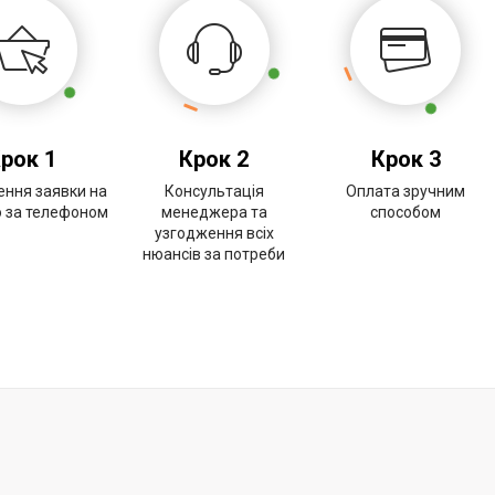
рок 1
Крок 2
Крок 3
ння заявки на
Консультація
Оплата зручним
о за телефоном
менеджера та
способом
узгодження всіх
нюансів за потреби