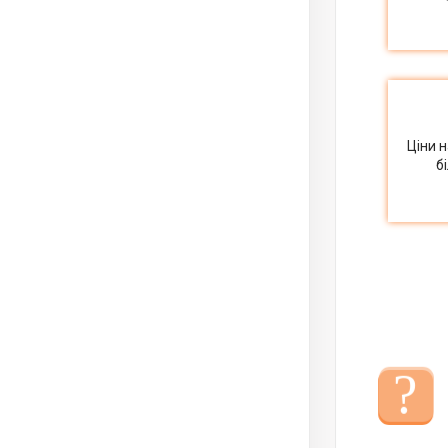
Ціни 
б