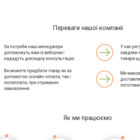
Переваги нашої компанії
За потреби наші менеджери
У нас рег
допоможуть вам із вибором і
завдяки 
нададуть докладну консультацію.
товари ще
Ви можете придбати товар як за
Ми макс
допомогою онлайн-оплати, так і
доставля
післяплати, при отриманні
логістики
замовлення.
Як ми працюємо