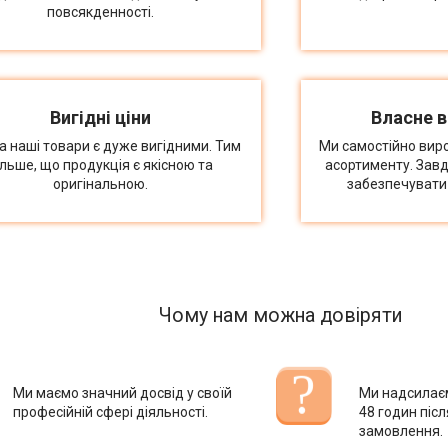
повсякденності.
Вигідні ціни
Власне 
на наші товари є дуже вигідними. Тим
Ми самостійно вир
ільше, що продукція є якісною та
асортименту. Зав
оригінальною.
забезпечувати 
Чому нам можна довіряти
Ми маємо значний досвід у своїй
Ми надсилає
професійній сфері діяльності.
48 годин піс
замовлення.