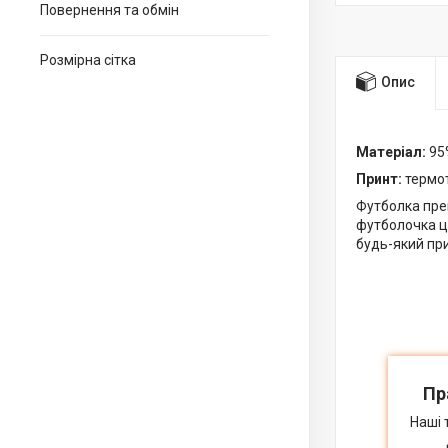
Повернення та обмін
Розмірна сітка
Опис
Матеріал:
95%
Принт:
термот
Футболка прем
футболочка це
будь-який при
Пр
Наші 