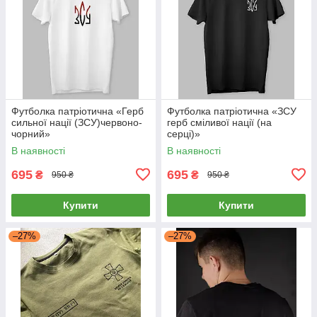
Футболка патріотична «Герб
Футболка патріотична «ЗСУ
сильної нації (ЗСУ)червоно-
герб сміливої нації (на
чорний»
серці)»
В наявності
В наявності
695
695
₴
₴
950 ₴
950 ₴
Купити
Купити
–27%
–27%