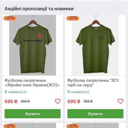
Акційні пропозиції та новинки
–27%
–27%
Футболка патріотична
Футболка патріотична "ЗСУ
«Збройні сили України(ЗСУ)»
герб на серці"
В наявності
В наявності
695
695
₴
₴
950 ₴
950 ₴
Купити
Купити
–27%
–27%