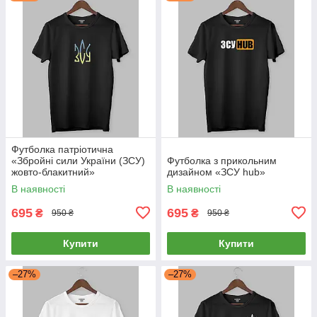
Футболка патріотична
«Збройні сили України (ЗСУ)
Футболка з прикольним
жовто-блакитний»
дизайном «ЗСУ hub»
В наявності
В наявності
695
695
₴
₴
950 ₴
950 ₴
Купити
Купити
–27%
–27%