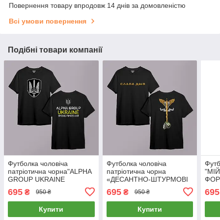
Повернення товару впродовж 14 днів за домовленістю
Всі умови повернення
Подібні товари компанії
Футболка чоловіча
Футболка чоловіча
Футб
патріотична чорна"ALPHA
патріотична чорна
"МІ
GROUP UKRAINE
«ДЕСАНТНО-ШТУРМОВІ
ФОР
SPECIAL FORCES UNIT"
ВІЙСЬКА | СЛАВА ДШВ»
695
695
695
₴
₴
950 ₴
950 ₴
двухстороння
двухстороння
Купити
Купити