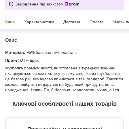
Замовлення під захистом
Опис
Характеристики
Доставка
Оплата
Умови п
Опис
Матеріал:
95% бавовна, 5% еластан.
Принт:
DTF-друк.
Футболка преміум якості, виготовлена з турецької тканини,
яка цінуються своєю якістю у всьому світі. Наша футболочка
це базова річ, яка чудово впишеться в твій гардероб. Також ти
можеш підібрати подарунок на будь-який привід, на день
народження, Новий Рік, 8 березня, корпоратив, річницю і тд.
Ключові особливості наших товарів
Практичність у використанні