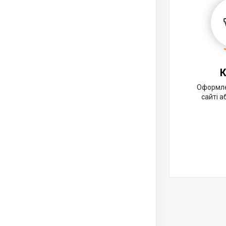
К
Оформле
сайті 