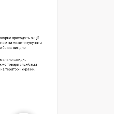
улярно проходять акції,
яким ви можете купувати
 більш вигідно.
имально швидко
ємо товари службами
 на території України.