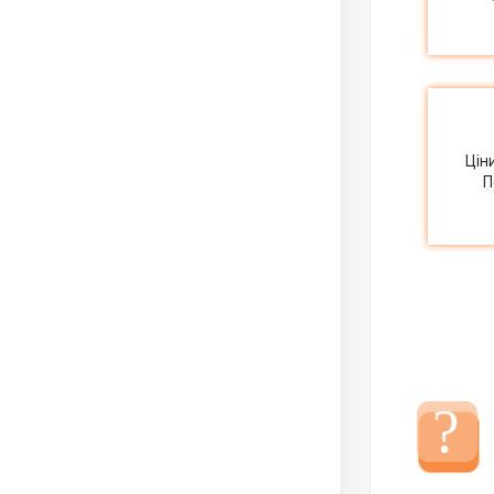
Цін
П