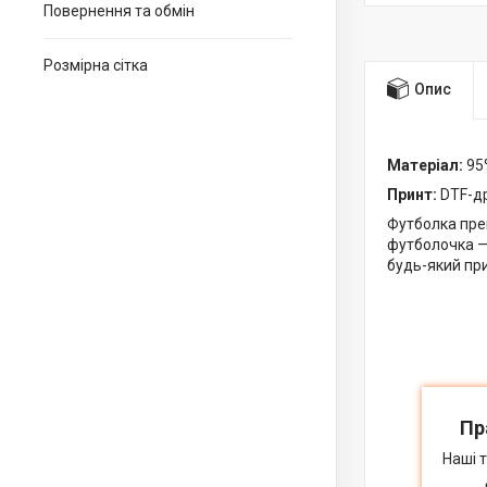
Повернення та обмін
Розмірна сітка
Опис
Матеріал:
95%
Принт:
DTF-др
Футболка прем
футболочка — 
будь-який при
Пр
Наші 