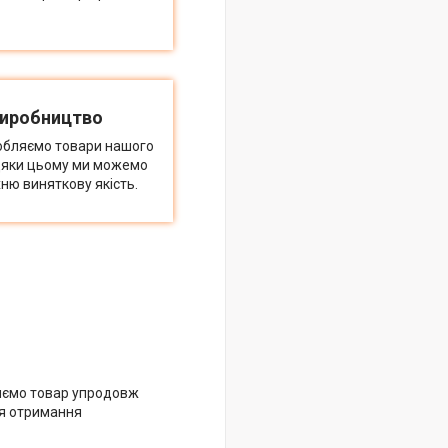
виробництво
обляємо товари нашого
дяки цьому ми можемо
ню виняткову якість.
яємо товар упродовж
ля отримання