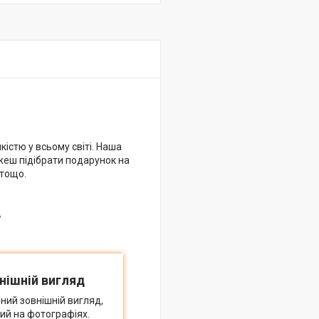
кістю у всьому світі. Наша
жеш підібрати подарунок на
 тощо.
в
нішній вигляд
ний зовнішній вигляд,
ий на фотографіях.