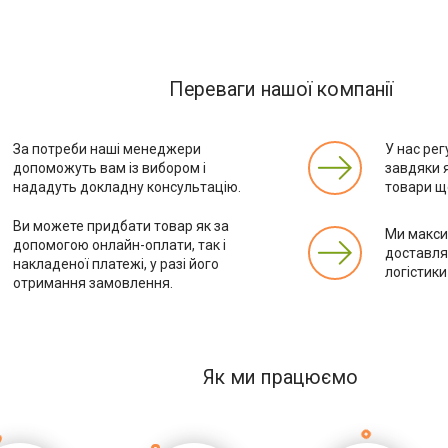
Переваги нашої компанії
За потреби наші менеджери
У нас рег
допоможуть вам із вибором і
завдяки 
нададуть докладну консультацію.
товари ще
Ви можете придбати товар як за
Ми макс
допомогою онлайн-оплати, так і
доставля
накладеної платежі, у разі його
логістики
отримання замовлення.
Як ми працюємо