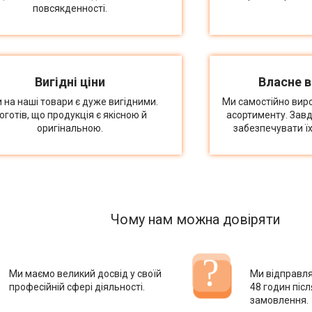
повсякденності.
Вигідні ціни
Власне 
и на наші товари є дуже вигідними.
Ми самостійно вир
оготів, що продукція є якісною й
асортименту. Зав
оригінальною.
забезпечувати їх
Чому нам можна довіряти
Ми маємо великий досвід у своїй
Ми відправл
професійній сфері діяльності.
48 годин піс
замовлення.