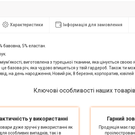
Характеристики
Інформація для замовлення
 бавовна, 5% еластан.
ук.
іум'якості, виготовлена з турецької тканини, яка цінується своєю я
це базова річ, яка чудово впишеться у твій гардероб. Також ти мо
від, на день народження, Новий рік, 8 березня, корпоратив, ювілей
Ключові особливості наших товарі
актичність у використанні
Гарний зов
товари дуже зручні у використанні як
Продукція має гар
для особливих випадків, так і в
проілюстрован