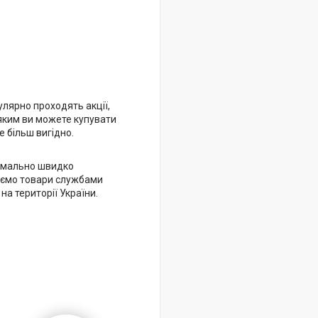
улярно проходять акції,
яким ви можете купувати
 більш вигідно.
имально швидко
ємо товари службами
 на території України.