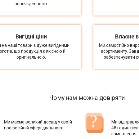
повсякденності.
Вигідні ціни
Власне 
и на наші товари є дуже вигідними.
Ми самостійно вир
оготів, що продукція є якісною й
асортименту. Зав
оригінальною.
забезпечувати їх
Чому нам можна довіряти
Ми маємо великий досвід у своїй
Ми відправл
професійній сфері діяльності.
48 годин піс
замовлення.