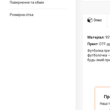
Повернення та обмін
Розмірна сітка
Опис
Матеріал:
95%
Принт:
DTF-др
Футболка прем
футболочка — 
будь-який при
Пр
Наші 