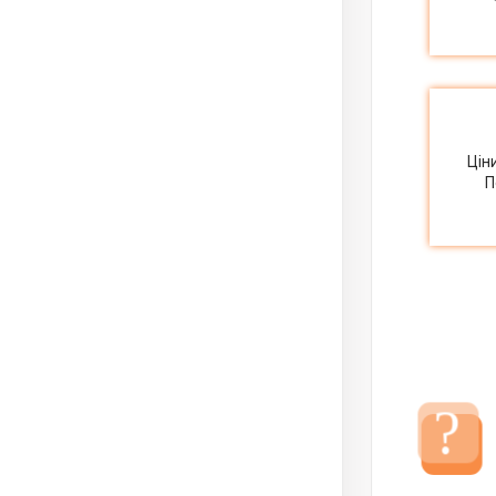
Цін
П