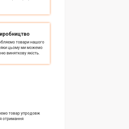
виробництво
обляємо товари нашого
дяки цьому ми можемо
ню виняткову якість.
яємо товар упродовж
ля отримання