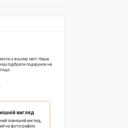
кістю у всьому світі. Наша
жеш підібрати подарунок на
 тощо.
в
нішній вигляд
ний зовнішній вигляд,
ий на фотографіях.