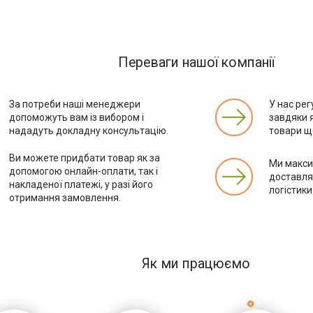
Переваги нашої компанії
За потреби наші менеджери
У нас рег
допоможуть вам із вибором і
завдяки 
нададуть докладну консультацію.
товари ще
Ви можете придбати товар як за
Ми макс
допомогою онлайн-оплати, так і
доставля
накладеної платежі, у разі його
логістики
отримання замовлення.
Як ми працюємо