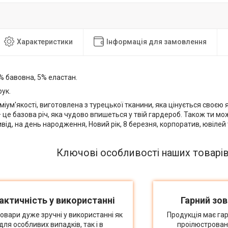
Характеристики
Інформація для замовлення
 бавовна, 5% еластан.
ук.
іум'якості, виготовлена з турецької тканини, яка цінується своєю я
це базова річ, яка чудово впишеться у твій гардероб. Також ти мо
від, на день народження, Новий рік, 8 березня, корпоратив, ювілей
Ключові особливості наших товарі
актичність у використанні
Гарний зов
товари дуже зручні у використанні як
Продукція має гар
для особливих випадків, так і в
проілюстрован