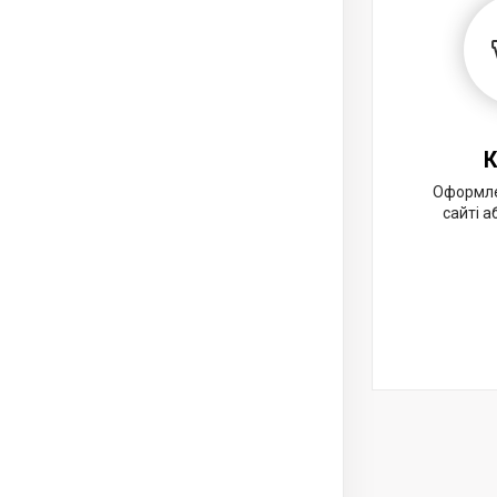
К
Оформле
сайті 