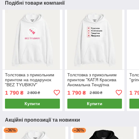
Подібні товари компанії
Толстовка з прикольним
Толстовка з прикольним
Толс
принтом на подарунок
принтом "КАТЯ Красива
"grin
"BEZ TYUBIKIV"
Аномальна Тендітна
Яворина"
1 790
1 790
1 7
₴
₴
2 800 ₴
2 800 ₴
Купити
Купити
Акційні пропозиції та новинки
–36%
–36%