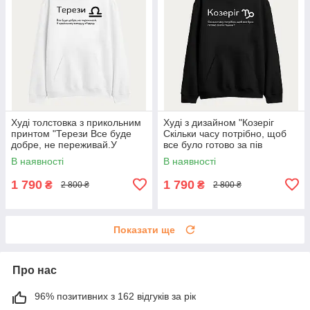
Худі толстовка з прикольним
Худі з дизайном "Козеріг
принтом "Терези Все буде
Скільки часу потрібно, щоб
добре, не переживай.У
все було готово за пів
крайньому випадку п*здець"
години?"
В наявності
В наявності
1 790
1 790
₴
₴
2 800 ₴
2 800 ₴
Показати ще
Про нас
96% позитивних з 162 відгуків за рік