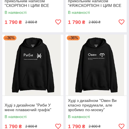
прикольним написом
прикольним написом
"СКОРПІОН І ЦИМ ВСЕ
"#ЯЖСКОРПІОН І ЦИМ ВСЕ
СКАЗАНО"
СКАЗАНО"
В наявності
В наявності
1 790
1 790
₴
₴
2 800 ₴
2 800 ₴
–36%
–36%
Худі з дизайном "Овен Ви
Худі з дизайном "Риби У
класно придумали, але
мене плаваючий графік"
зробимо по-моєму"
В наявності
В наявності
1 790
1 790
₴
₴
2 800 ₴
2 800 ₴