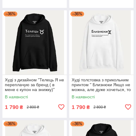
–36%
–36%
Худі з дизайном "Телець Я не
Худі толстовка з прикольним
переплачую за бренд ( в
принтом " Близнюки Якщо не
мене є купон на знижку)"
можна, але дуже хочеться, то
треба обов'язково!"
В наявності
В наявності
1 790
1 790
₴
₴
2 800 ₴
2 800 ₴
–36%
–36%