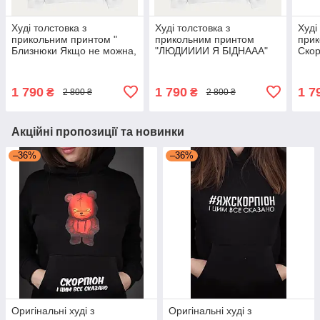
Худі толстовка з
Худі толстовка з
Худі
прикольним принтом "
прикольним принтом
прик
Близнюки Якщо не можна,
"ЛЮДИИИИ Я БІДНААА"
Скор
але дуже хочеться, то
ви. 
треба обов'язково!"
1 790
1 790
1 7
₴
₴
2 800 ₴
2 800 ₴
Акційні пропозиції та новинки
–36%
–36%
Оригінальні худі з
Оригінальні худі з