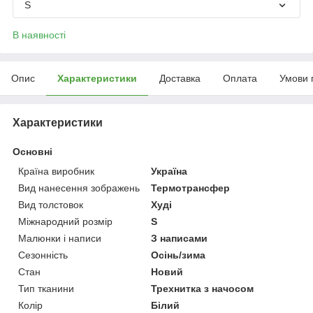
S
В наявності
Опис
Характеристики
Доставка
Оплата
Умови 
Характеристики
Основні
Країна виробник
Україна
Вид нанесення зображень
Термотрансфер
Вид толстовок
Худі
Міжнародний розмір
S
Малюнки і написи
З написами
Сезонність
Осінь/зима
Стан
Новий
Тип тканини
Трехнитка з начосом
Колір
Білий