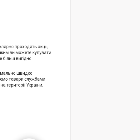
улярно проходять акції,
яким ви можете купувати
 більш вигідно.
имально швидко
ємо товари службами
 на території України.