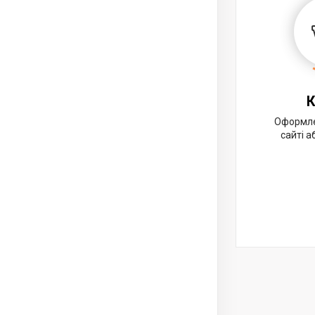
К
Оформле
сайті 