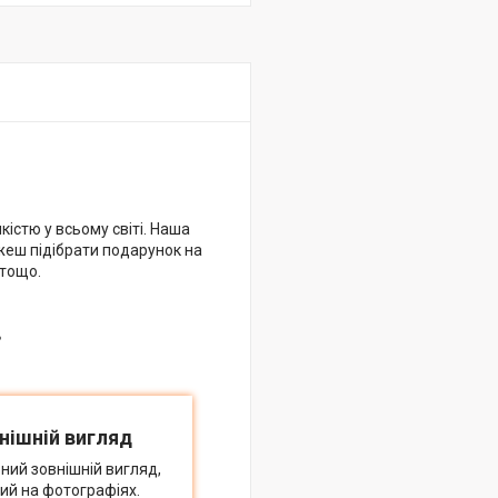
кістю у всьому світі. Наша
жеш підібрати подарунок на
 тощо.
в
нішній вигляд
ний зовнішній вигляд,
ий на фотографіях.