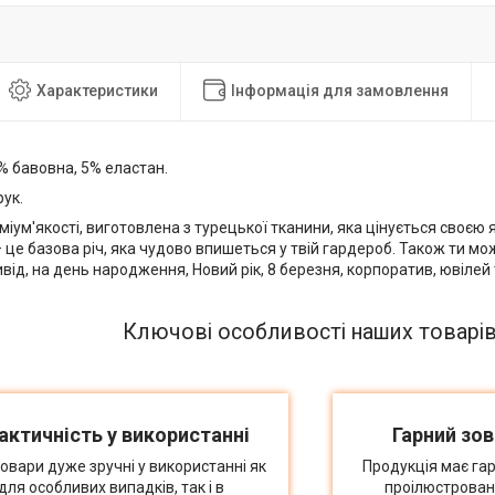
Характеристики
Інформація для замовлення
 бавовна, 5% еластан.
ук.
іум'якості, виготовлена з турецької тканини, яка цінується своєю я
це базова річ, яка чудово впишеться у твій гардероб. Також ти мо
від, на день народження, Новий рік, 8 березня, корпоратив, ювілей
Ключові особливості наших товарі
актичність у використанні
Гарний зов
товари дуже зручні у використанні як
Продукція має гар
для особливих випадків, так і в
проілюстрован