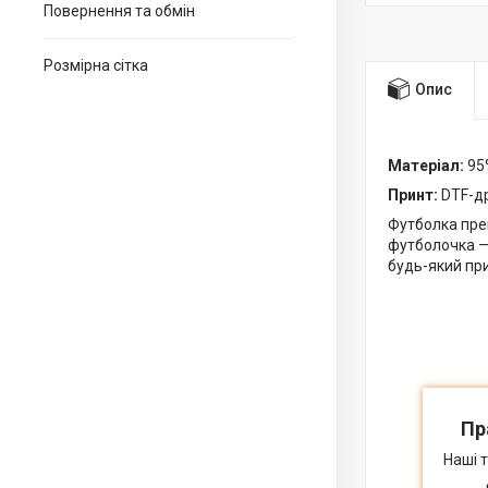
Повернення та обмін
Розмірна сітка
Опис
Матеріал:
95%
Принт:
DTF-др
Футболка прем
футболочка — 
будь-який при
Пр
Наші 