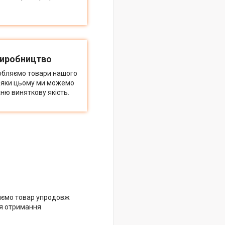
виробництво
обляємо товари нашого
дяки цьому ми можемо
ню виняткову якість.
яємо товар упродовж
ля отримання