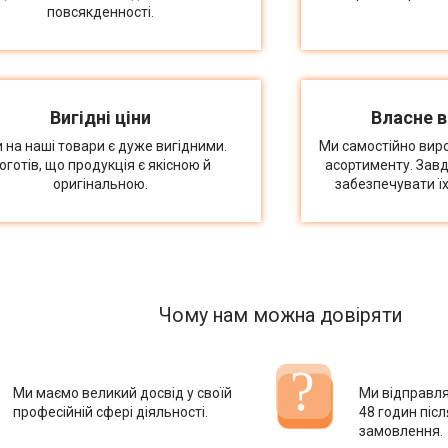
повсякденності.
Вигідні ціни
Власне 
и на наші товари є дуже вигідними.
Ми самостійно вир
оготів, що продукція є якісною й
асортименту. Зав
оригінальною.
забезпечувати їх
Чому нам можна довіряти
Ми маємо великий досвід у своїй
Ми відправл
професійній сфері діяльності.
48 годин піс
замовлення.