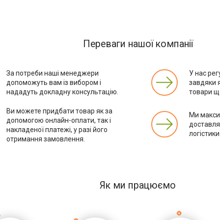
Переваги нашої компанії
За потреби наші менеджери
У нас рег
допоможуть вам із вибором і
завдяки 
нададуть докладну консультацію.
товари ще
Ви можете придбати товар як за
Ми макс
допомогою онлайн-оплати, так і
доставля
накладеної платежі, у разі його
логістики
отримання замовлення.
Як ми працюємо