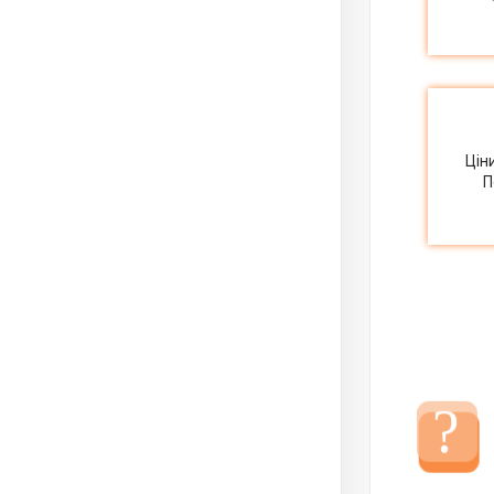
Цін
П