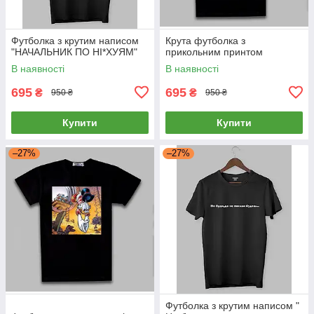
Футболка з крутим написом
Крута футболка з
"НАЧАЛЬНИК ПО НІ*ХУЯМ"
прикольним принтом
В наявності
В наявності
695
695
₴
₴
950 ₴
950 ₴
Купити
Купити
–27%
–27%
Футболка з крутим написом "