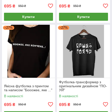
695
695
₴
₴
950 ₴
950 ₴
Купити
Купити
–27%
–27%
Футболка-трансформер з
Якісна футболка з принтом
оригінальним дизайном "ПО-
та написом "Бооожее, яке ..."
УЙ"
В наявності
В наявності
695
695
₴
₴
950 ₴
950 ₴