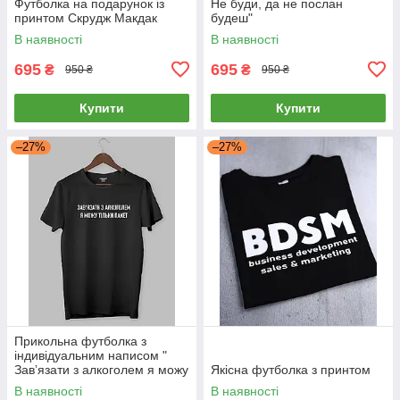
Футболка на подарунок із
Не буди, да не послан
принтом Скрудж Макдак
будеш"
В наявності
В наявності
695
695
₴
₴
950 ₴
950 ₴
Купити
Купити
–27%
–27%
Прикольна футболка з
індивідуальним написом "
Завʼязати з алкоголем я можу
Якісна футболка з принтом
тільки пакет"
В наявності
В наявності