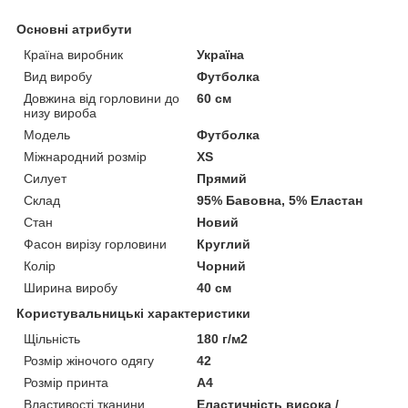
Основні атрибути
Країна виробник
Україна
Вид виробу
Футболка
Довжина від горловини до
60 см
низу вироба
Модель
Футболка
Міжнародний розмір
XS
Силует
Прямий
Склад
95% Бавовна, 5% Еластан
Стан
Новий
Фасон вирізу горловини
Круглий
Колір
Чорний
Ширина виробу
40 см
Користувальницькі характеристики
Щільність
180 г/м2
Розмір жіночого одягу
42
Розмір принта
А4
Властивості тканини
Еластичність висока /