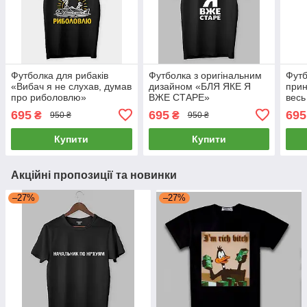
Футболка для рибаків
Футболка з оригінальним
Футб
«Вибач я не слухав, думав
дизайном «БЛЯ ЯКЕ Я
прин
про риболовлю»
ВЖЕ СТАРЕ»
весь
мол
695
695
695
₴
₴
950 ₴
950 ₴
Купити
Купити
Акційні пропозиції та новинки
–27%
–27%