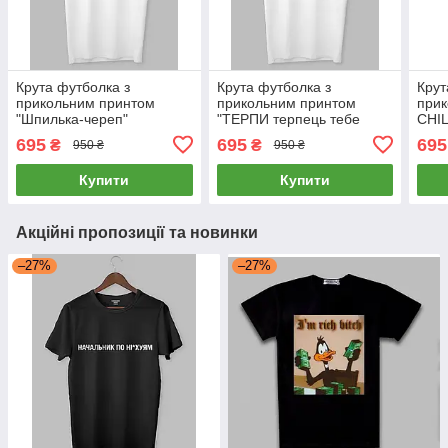
Крута футболка з
Крута футболка з
Крут
прикольним принтом
прикольним принтом
прик
"Шпилька-череп"
"ТЕРПИ терпець тебе
CHI
шліфує."
695
695
695
₴
₴
950 ₴
950 ₴
Купити
Купити
Акційні пропозиції та новинки
–27%
–27%