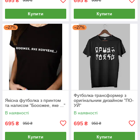
695
695
₴
₴
950 ₴
950 ₴
Купити
Купити
–27%
–27%
Футболка-трансформер з
Якісна футболка з принтом
оригінальним дизайном "ПО-
та написом "Бооожее, яке ..."
УЙ"
В наявності
В наявності
695
695
₴
₴
950 ₴
950 ₴
Купити
Купити