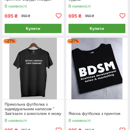
В наявності
В наявності
695
695
₴
₴
950 ₴
950 ₴
Купити
Купити
–27%
–27%
Прикольна футболка з
індивідуальним написом "
Завʼязати з алкоголем я можу
Якісна футболка з принтом
тільки пакет"
В наявності
В наявності