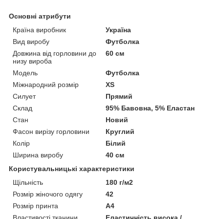
Основні атрибути
Країна виробник
Україна
Вид виробу
Футболка
Довжина від горловини до
60 см
низу вироба
Модель
Футболка
Міжнародний розмір
XS
Силует
Прямий
Склад
95% Бавовна, 5% Еластан
Стан
Новий
Фасон вирізу горловини
Круглий
Колір
Білий
Ширина виробу
40 см
Користувальницькі характеристики
Щільність
180 г/м2
Розмір жіночого одягу
42
Розмір принта
А4
Властивості тканини
Еластичність висока /