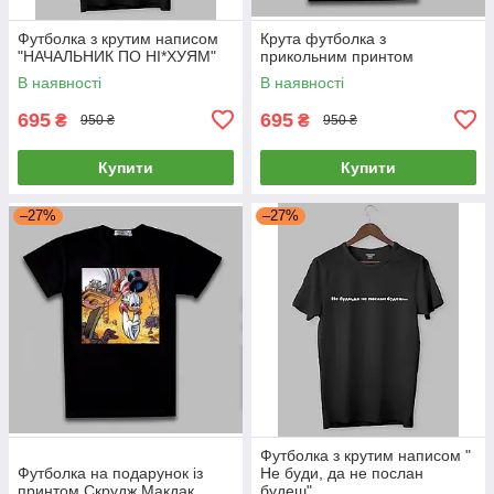
Футболка з крутим написом
Крута футболка з
"НАЧАЛЬНИК ПО НІ*ХУЯМ"
прикольним принтом
В наявності
В наявності
695
695
₴
₴
950 ₴
950 ₴
Купити
Купити
–27%
–27%
Футболка з крутим написом "
Футболка на подарунок із
Не буди, да не послан
принтом Скрудж Макдак
будеш"