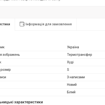
истики
Інформація для замовлення
ник
Україна
ня зображень
Термотрансфер
к
Худі
розмір
S
писи
З написами
Новий
Білий
ьницькі характеристики