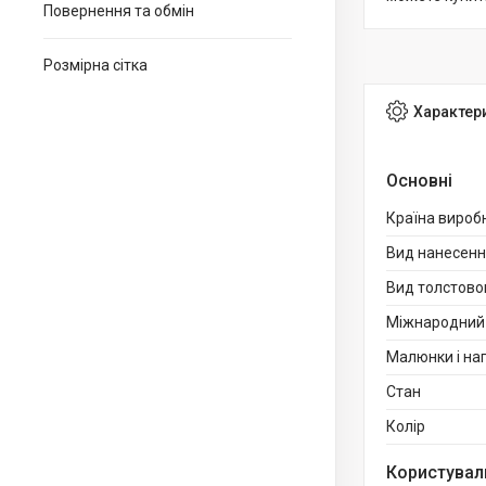
Повернення та обмін
Розмірна сітка
Характер
Основні
Країна вироб
Вид нанесен
Вид толстово
Міжнародний 
Малюнки і на
Стан
Колір
Користувал