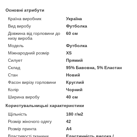
Основні атрибути
Країна виробник
Україна
Вид виробу
Футболка
Довжина від горловини до
60 см
низу вироба
Модель
Футболка
Міжнародний розмір
XS
Силует
Прямий
Склад
95% Бавовна, 5% Еластан
Стан
Новий
Фасон вирізу горловини
Круглий
Колір
Чорний
Ширина виробу
40 см
Користувальницькі характеристики
Щільність
180 г/м2
Розмір жіночого одягу
42
Розмір принта
А4
Властивості тканини
Еластичність висока /