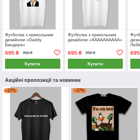
Футболка з прикольним
Футболка з прикольним
Футб
дизайном «Daddy
дизайном «АААААААААА»
диз
Бандера»
Лебі
695
695
695
₴
₴
950 ₴
950 ₴
Купити
Купити
Акційні пропозиції та новинки
–27%
–27%