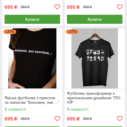
695
695
₴
₴
950 ₴
950 ₴
Купити
Купити
–27%
–27%
Футболка-трансформер з
Якісна футболка з принтом
оригінальним дизайном "ПО-
та написом "Бооожее, яке ..."
УЙ"
В наявності
В наявності
695
695
₴
₴
950 ₴
950 ₴