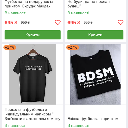
Футболка на подарунок із
Не буди, да не послан
принтом Скрудж Макдак
будеш"
В наявності
В наявності
695
695
₴
₴
950 ₴
950 ₴
Купити
Купити
–27%
–27%
Прикольна футболка з
індивідуальним написом "
Завʼязати з алкоголем я можу
Якісна футболка з принтом
тільки пакет"
В наявності
В наявності