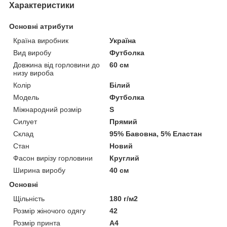
Характеристики
Основні атрибути
Країна виробник
Україна
Вид виробу
Футболка
Довжина від горловини до
60 см
низу вироба
Колір
Білий
Модель
Футболка
Міжнародний розмір
S
Силует
Прямий
Склад
95% Бавовна, 5% Еластан
Стан
Новий
Фасон вирізу горловини
Круглий
Ширина виробу
40 см
Основні
Щільність
180 г/м2
Розмір жіночого одягу
42
Розмір принта
А4