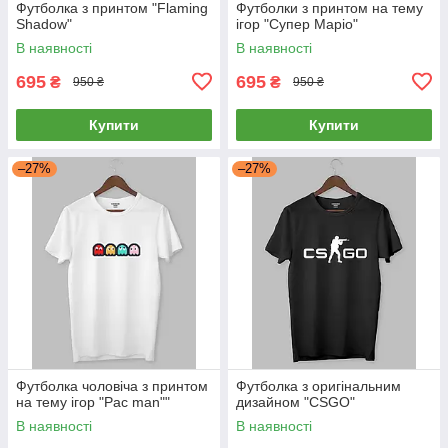
Футболка з принтом "Flaming
Футболки з принтом на тему
Shadow"
ігор "Супер Маріо"
В наявності
В наявності
695
695
₴
₴
950 ₴
950 ₴
Купити
Купити
–27%
–27%
Футболка чоловіча з принтом
Футболка з оригінальним
на тему ігор "Pac man""
дизайном "CSGO"
В наявності
В наявності