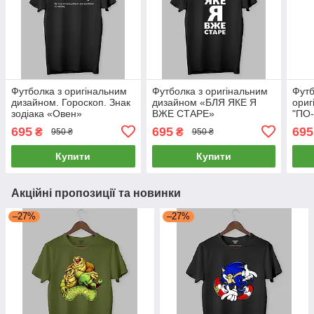
Футболка з оригінальним
Футболка з оригінальним
Футб
дизайном. Гороскоп. Знак
дизайном «БЛЯ ЯКЕ Я
ориг
зодіака «Овен»
ВЖЕ СТАРЕ»
"ПО
695
695
695
₴
₴
950 ₴
950 ₴
Купити
Купити
Акційні пропозиції та новинки
–27%
–27%