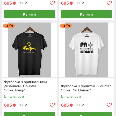
695
695
₴
₴
950 ₴
950 ₴
Купити
Купити
–27%
–27%
Футболка з оригінальним
дизайном "Counter
Футболка з принтом "Counter
StrikeПлеєр"
Strike Pro Gamer"
В наявності
В наявності
695
695
₴
₴
950 ₴
950 ₴