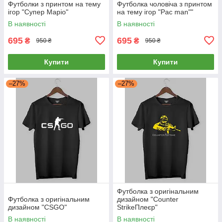
Футболки з принтом на тему
Футболка чоловіча з принтом
ігор "Супер Маріо"
на тему ігор "Pac man""
В наявності
В наявності
695
695
₴
₴
950 ₴
950 ₴
Купити
Купити
–27%
–27%
Футболка з оригінальним
Футболка з оригінальним
дизайном "Counter
дизайном "CSGO"
StrikeПлеєр"
В наявності
В наявності