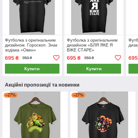
Футболка з оригінальним
Футболка з оригінальним
Футб
дизайном. Гороскоп. Знак
дизайном «БЛЯ ЯКЕ Я
диза
зодіака «Овен»
ВЖЕ СТАРЕ»
695
695
695
₴
₴
950 ₴
950 ₴
Купити
Купити
Акційні пропозиції та новинки
–27%
–27%