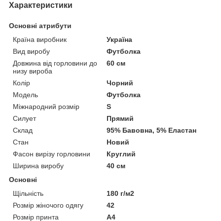
Характеристики
Основні атрибути
Країна виробник
Україна
Вид виробу
Футболка
Довжина від горловини до
60 см
низу вироба
Колір
Чорний
Модель
Футболка
Міжнародний розмір
S
Силует
Прямий
Склад
95% Бавовна, 5% Еластан
Стан
Новий
Фасон вирізу горловини
Круглий
Ширина виробу
40 см
Основні
Щільність
180 г/м2
Розмір жіночого одягу
42
Розмір принта
А4