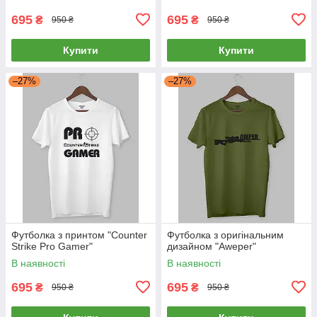
695
695
₴
₴
950 ₴
950 ₴
Купити
Купити
–27%
–27%
Футболка з принтом "Counter
Футболка з оригінальним
Strike Pro Gamer"
дизайном "Aweper"
В наявності
В наявності
695
695
₴
₴
950 ₴
950 ₴