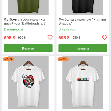
Футболка з оригінальним
Футболка з принтом "Flaming
дизайном "Battletoads art"
Shadow"
В наявності
В наявності
695
695
₴
₴
950 ₴
950 ₴
Купити
Купити
–27%
–27%