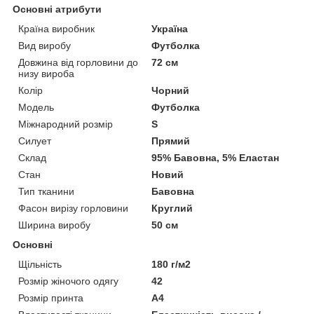
Основні атрибути
Країна виробник
Україна
Вид виробу
Футболка
Довжина від горловини до
72 см
низу вироба
Колір
Чорний
Модель
Футболка
Міжнародний розмір
S
Силует
Прямий
Склад
95% Бавовна, 5% Еластан
Стан
Новий
Тип тканини
Бавовна
Фасон вирізу горловини
Круглий
Ширина виробу
50 см
Основні
Щільність
180 г/м2
Розмір жіночого одягу
42
Розмір принта
А4