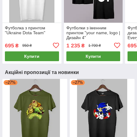
Футболка з принтом
Футболки з іменним
Футб
"Ukraine Dota Team"
принтом "your name, logo |
диза
Дизайн 4"
Ever
695
1 235
695
₴
₴
950 ₴
1 700 ₴
Купити
Купити
Акційні пропозиції та новинки
–27%
–27%