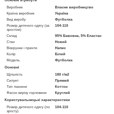
Виробник
Власне виробництво
Країна виробник
Україна
Вид виробу
Футболка
Розмір дитячого одягу (за
104-110
зростом)
Склад
95% Бавовна, 5% Еластан
Стан
Новий
Візерунки і принти
Напис
Колір
Білий
Мoдель.
Футболка
Основні
Щільність
180 г/м2
Силует
Прямий
Тип тканини
Коттон
Фасон вирізу горловини
Круглий
Користувальницькі характеристики
Розмір дитячого одягу (по
104-110
зросту)