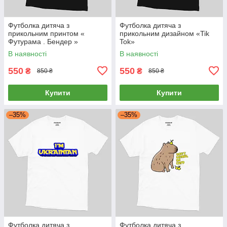
Футболка дитяча з
Футболка дитяча з
прикольним принтом «
прикольним дизайном «Tik
Футурама . Бендер »
Tok»
В наявності
В наявності
550
550
₴
₴
850 ₴
850 ₴
Купити
Купити
–35%
–35%
Футболка дитяча з
Футболка дитяча з