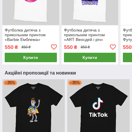
Футболка дитяча з
Футболка дитяча з
Футб
прикольним принтом
прикольним принтом
прик
«Barbie Емблема»
«ART Венсдей і річ»
Футу
550
550
550
₴
₴
850 ₴
850 ₴
Купити
Купити
Акційні пропозиції та новинки
–35%
–35%