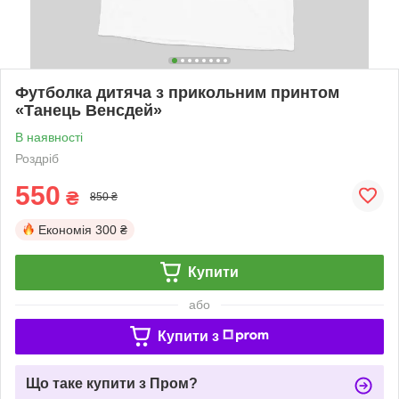
Футболка дитяча з прикольним принтом
«Танець Венсдей»
В наявності
Роздріб
550
₴
850 ₴
Економія
300 ₴
Купити
або
Купити з
Що таке купити з Пром?