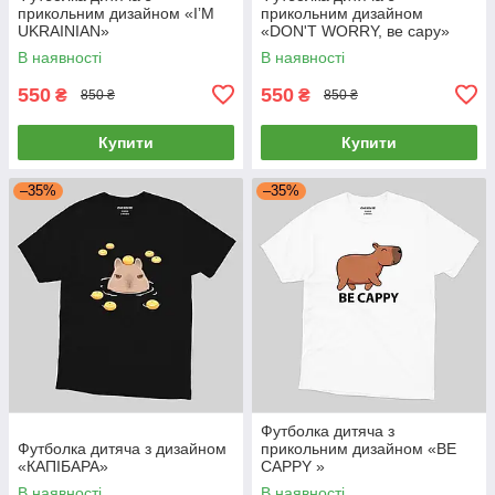
прикольним дизайном «IʼM
прикольним дизайном
UKRAINIAN»
«DON'T WORRY, ве сару»
В наявності
В наявності
550
550
₴
₴
850 ₴
850 ₴
Купити
Купити
–35%
–35%
Футболка дитяча з
Футболка дитяча з дизайном
прикольним дизайном «BE
«КАПІБАРА»
CAPPY »
В наявності
В наявності