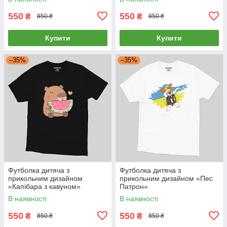
550
550
₴
₴
850 ₴
850 ₴
Купити
Купити
–35%
–35%
Футболка дитяча з
Футболка дитяча з
прикольним дизайном
прикольним дизайном «Пес
«Капібара з кавуном»
Патрон»
В наявності
В наявності
550
550
₴
₴
850 ₴
850 ₴