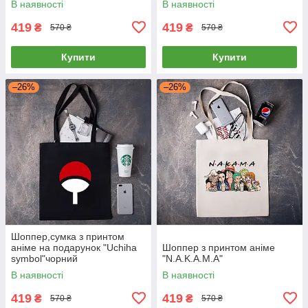
В наявності
В наявності
419
419
₴
₴
570 ₴
570 ₴
Купити
Купити
–26%
–26%
Шоппер,сумка з принтом
аніме на подарунок "Uchiha
Шоппер з принтом аніме
symbol"чорний
"N.A.K.A.M.A"
В наявності
В наявності
419
419
₴
₴
570 ₴
570 ₴