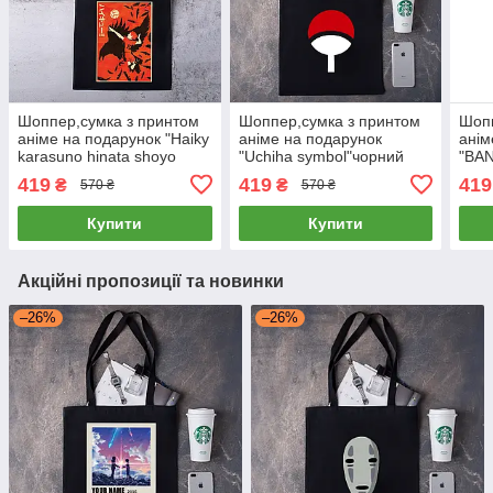
Шоппер,сумка з принтом
Шоппер,сумка з принтом
Шопп
аніме на подарунок "Haiky
аніме на подарунок
анім
karasuno hinata shoyo
"Uchiha symbol"чорний
"BA
voler haut - Impression
419
419
419
₴
₴
570 ₴
570 ₴
rigide"
Купити
Купити
Акційні пропозиції та новинки
–26%
–26%