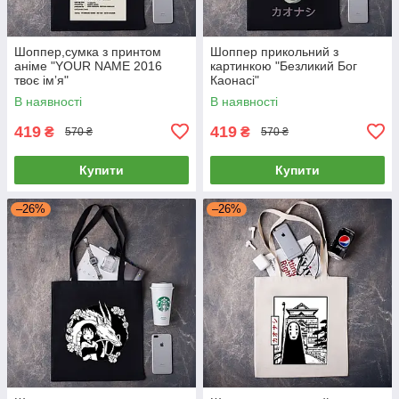
Шоппер,сумка з принтом
Шоппер прикольний з
аніме "YOUR NAME 2016
картинкою "Безликий Бог
твоє імʼя"
Каонасі"
В наявності
В наявності
419
419
₴
₴
570 ₴
570 ₴
Купити
Купити
–26%
–26%