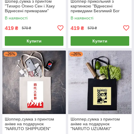
Шопер,сумка з принтом
Шоппер прикольний з
"Тихиро Огино Сен і Хаку
картинкою "Віднесені
Віднесені примарами"
привидами Безликий Бог
Каонасі"
В наявності
В наявності
419
419
₴
₴
570 ₴
570 ₴
Купити
Купити
–26%
–26%
Шоппер,сумка з принтом
Шоппер,сумка з принтом
аніме на подарунок
аніме на подарунок
"NARUTO SHIPPUDEN"
"NARUTO UZUMAKI"