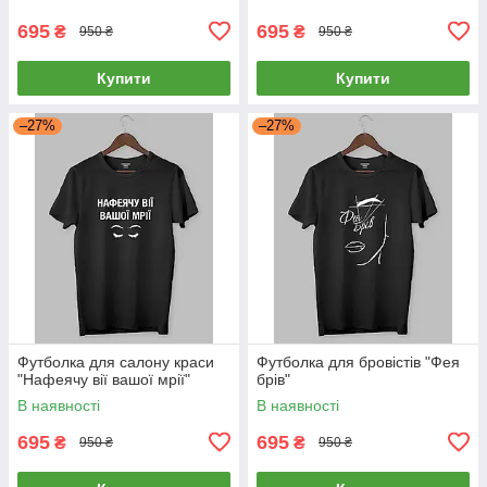
695
695
₴
₴
950 ₴
950 ₴
Купити
Купити
–27%
–27%
Футболка для салону краси
Футболка для бровістів "Фея
"Нафеячу вії вашої мрії"
брів"
В наявності
В наявності
695
695
₴
₴
950 ₴
950 ₴