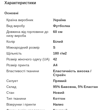
Характеристики
Основні
Країна виробник
Україна
Вид виробу
Футболка
Довжина від горловини до
60 см
низу вироба
Колір
Білий
Міжнародний розмір
S
Щільність
180 г/м2
Розмір жіночого одягу (UA)
42
Розмір принта
А4
Властивості тканини
Еластичність висока /
Стрейч
Силует
Прямий
Склад
95% Бавовна, 5% Еластан
Стан
Новий
Тип тканини
Коттон
Візерунки і принти
Напис