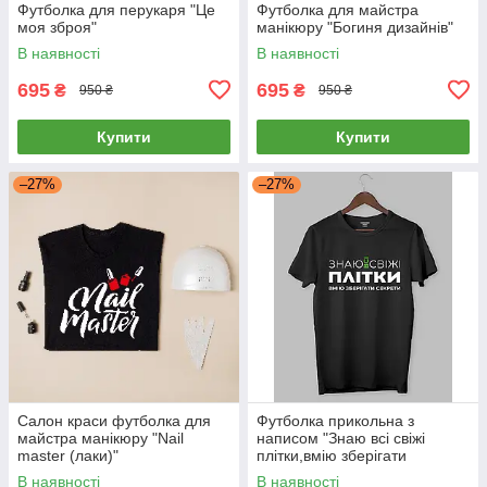
Футболка для перукаря "Це
Футболка для майстра
моя зброя"
манікюру "Богиня дизайнів"
В наявності
В наявності
695
695
₴
₴
950 ₴
950 ₴
Купити
Купити
–27%
–27%
Салон краси футболка для
Футболка прикольна з
майстра манікюру "Nail
написом "Знаю всі свіжі
master (лаки)"
плітки,вмію зберігати
секрети"
В наявності
В наявності