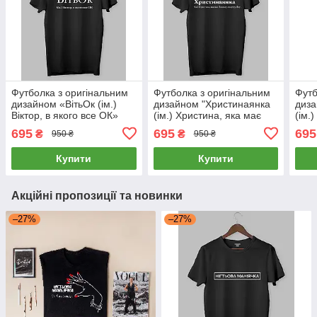
Футболка з оригінальним
Футболка з оригінальним
Футб
дизайном «ВітьОк (ім.)
дизайном "Христинаянка
диза
Віктор, в якого все ОК»
(ім.) Христина, яка має
(ім.)
близьку подругу Яну."
695
695
695
₴
₴
950 ₴
950 ₴
Купити
Купити
Акційні пропозиції та новинки
–27%
–27%