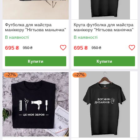
Футболка для майстра
Крута футболка для майстра
манікюру "Нігтьова маньячка"
манікюру "Нігтьова маніячка"
В наявності
В наявності
695
695
₴
₴
950 ₴
950 ₴
Купити
Купити
–27%
–27%