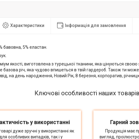
Характеристики
Інформація для замовлення
 бавовна, 5% еластан.
ук.
іум якості, виготовлена з турецької тканини, яка цінуються своєю я
 базова річ, яка чудово впишеться в твій гардероб. Також ти мож
від, на день народження, Новий Рік, 8 березня, корпоратив, річницю 
Ключові особливості наших товарі
актичність у використанні
Гарний зов
товарі дуже зручні у використанні як
Продукція має п
для особливих випадків, так і у
вигляд, проілюстр