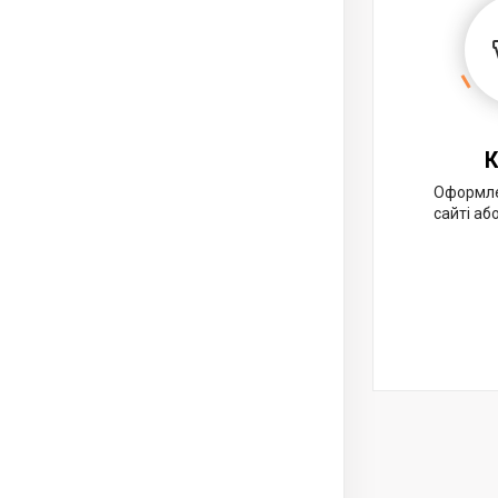
К
Оформле
сайті аб