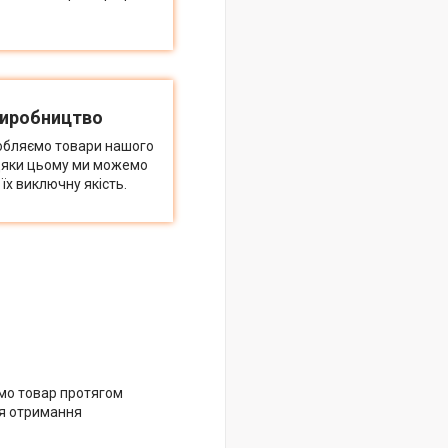
виробництво
обляємо товари нашого
дяки цьому ми можемо
їх виключну якість.
мо товар протягом
ля отримання