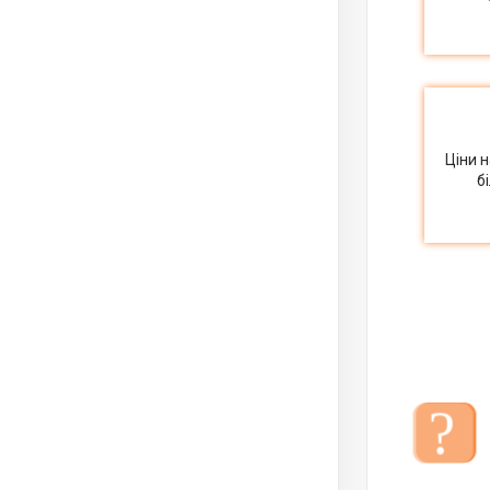
Ціни 
б