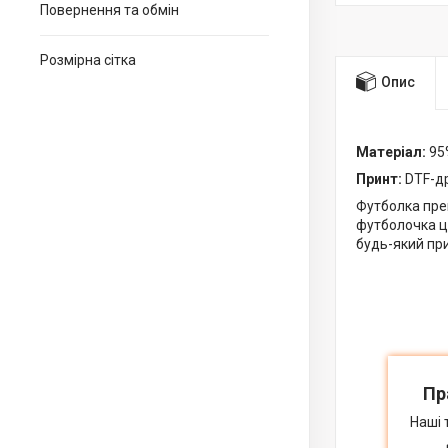
Повернення та обмін
Розмірна сітка
Опис
Матеріал:
95%
Принт:
DTF-др
Футболка прем
футболочка це
будь-який при
Пр
Наші 