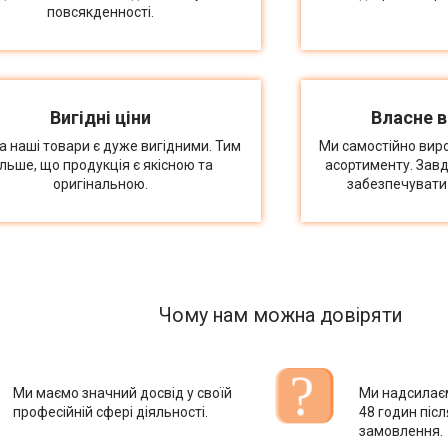
повсякденності.
Вигідні ціни
Власне 
на наші товари є дуже вигідними. Тим
Ми самостійно вир
ільше, що продукція є якісною та
асортименту. Зав
оригінальною.
забезпечувати 
Чому нам можна довіряти
Ми маємо значний досвід у своїй
Ми надсилає
професійній сфері діяльності.
48 годин піс
замовлення.