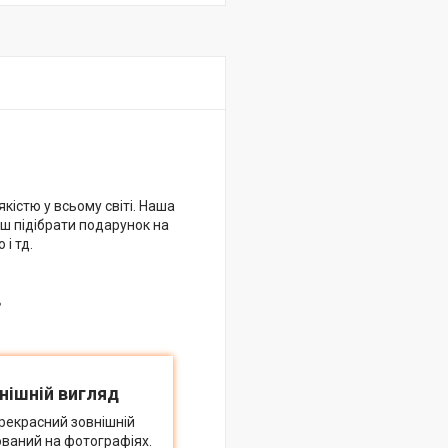
кістю у всьому світі. Наша
еш підібрати подарунок на
і тд.
в
нішній вигляд
рекрасний зовнішній
ований на фотографіях.