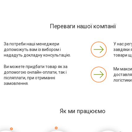
Переваги нашої компанії
За потреби наші менеджери
У нас рег
допоможуть вам із вибором і
завдяки 
нададуть докладну консультацію.
товари ще
Ви можете придбати товар як за
Ми макс
допомогою онлайн-оплати, так і
доставля
післяплати, при отриманні
логістики
замовлення.
Як ми працюємо