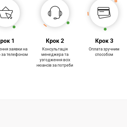
рок 1
Крок 2
Крок 3
ння заявки на
Консультація
Оплата зручним
о за телефоном
менеджера та
способом
узгодження всіх
нюансів за потреби