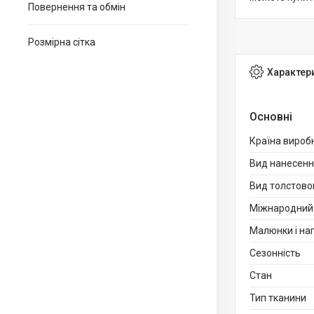
Повернення та обмін
Розмірна сітка
Характер
Основні
Країна вироб
Вид нанесен
Вид толстово
Міжнародний 
Малюнки і на
Сезонність
Стан
Тип тканини