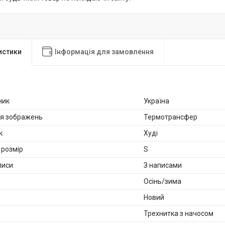
истики
Інформація для замовлення
ник
Україна
ня зображень
Термотрансфер
к
Худі
розмір
S
писи
З написами
Осінь/зима
Новий
Трехнитка з начосом