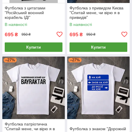
Футболка з цитатами
Футболка з привидом Києва
"Російський воєнний
"Спитай мене, чи вірю я в
корабель ІДІ"
привидів"
В наявності
В наявності
695
695
₴
₴
950 ₴
950 ₴
Купити
Купити
–27%
–27%
Футболка патріотична
"Спитай мене, чи вірю я в
Футболка з знаком "Дорожній