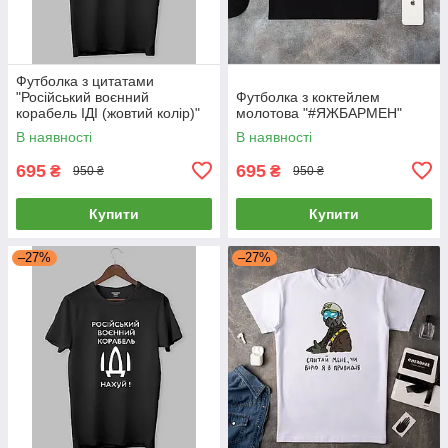
Футболка з цитатами
"Російський воєнний
Футболка з коктейлем
корабель ІДІ (жовтий колір)"
молотова "#ЯЖБАРМЕН"
В наявності
В наявності
695
695
₴
₴
950 ₴
950 ₴
Купити
Купити
–27%
–27%