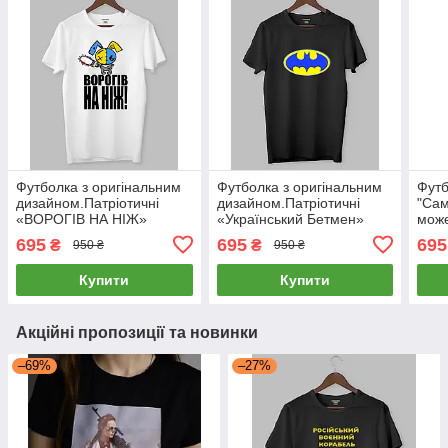
Футболка з оригінальним
Футболка з оригінальним
Футб
дизайном.Патріотичні
дизайном.Патріотичні
"Сам
«ВОРОГІВ НА НІЖ»
«Український Бетмен»
може
укра
695
695
695
₴
₴
950 ₴
950 ₴
Купити
Купити
Акційні пропозиції та новинки
–69%
–27%