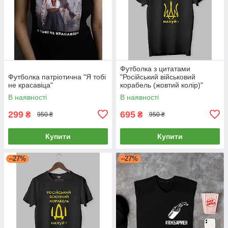
Футболка з цитатами
Футболка патріотична "Я тобі
"Російський військовий
не красавіца"
корабель (жовтий колір)"
В наявності
В наявності
299
695
₴
₴
950 ₴
950 ₴
Купити
Купити
–27%
–27%