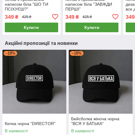
написом біла "ШО ТИ
написом біла "ЗАВЖДИ
диза
ПСІХУЄШ?"
ПЕРШІ"
все 
349
349
349
₴
₴
425 ₴
425 ₴
Купити
Купити
Акційні пропозиції та новинки
–18%
–18%
Бейсболка жіноча чорна
Кепка чорна "DIRECTOR"
"ВСЯ У БАТЬКА"
В наявності
В наявності