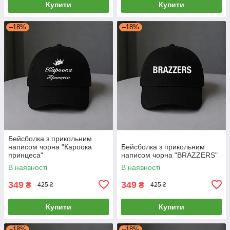
Купити
Купити
–18%
–18%
Бейсболка з прикольним
написом чорна "Кароока
Бейсболка з прикольним
принцеса"
написом чорна "BRAZZERS"
В наявності
В наявності
349
349
₴
₴
425 ₴
425 ₴
Купити
Купити
–18%
–18%