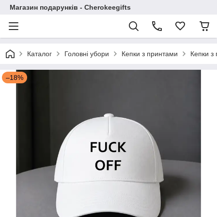
Магазин подарунків - Cherokeegifts
Каталог
Головні убори
Кепки з принтами
Кепки з
–18%