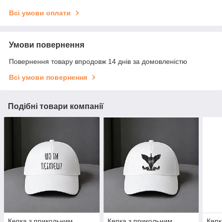
Всі умови оплати
Умови повернення
Повернення товару впродовж 14 днів за домовленістю
Всі умови повернення
Подібні товари компанії
Кепка з прикольним
Кепка з прикольним
Кепк