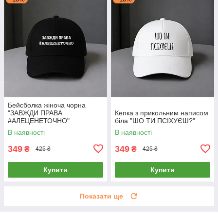
Бейсболка жіноча чорна
"ЗАВЖДИ ПРАВА
Кепка з прикольним написом
#АЛЕЦЕНЕТОЧНО"
біла "ШО ТИ ПСІХУЄШ?"
В наявності
В наявності
349
349
₴
₴
425 ₴
425 ₴
Купити
Купити
Показати ще