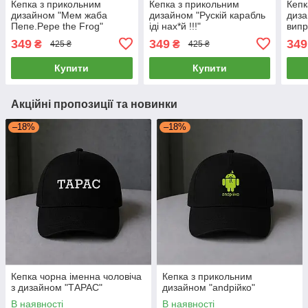
Кепка з прикольним
Кепка з прикольним
Кепк
дизайном "Мем жаба
дизайном "Рускій карабль
диза
Пепе.Pepe the Frog"
іді нах*й !!!"
вип
349
349
349
₴
₴
425 ₴
425 ₴
Купити
Купити
Акційні пропозиції та новинки
–18%
–18%
Кепка чорна іменна чоловіча
Кепка з прикольним
з дизайном "ТАРАС"
дизайном "andрійко"
В наявності
В наявності