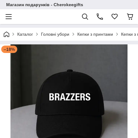
Магазин подарунків - Cherokeegifts
Каталог
Головні убори
Кепки з принтами
Кепки з
–18%