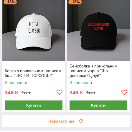
–18%
–18%
Бейсболка з прикольним
Кепка з прикольним написом
написом чорна "Шо
біла "ШО ТИ ПСІХУЄШ?"
дивишся?Цілуй"
В наявності
В наявності
349
349
₴
₴
425 ₴
425 ₴
Купити
Купити
Показати ще