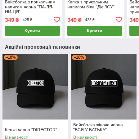
Бейсболка з прикольним
Кепка з прикольним
Бейс
написом чорна "ПА-ЛЯ-
написом біла "Діє ЗСУ"
напи
НИ-ЦЯ"
прин
349
349
349
₴
₴
425 ₴
425 ₴
Купити
Купити
Акційні пропозиції та новинки
–18%
–18%
Бейсболка жіноча чорна
Кепка чорна "DIRECTOR"
"ВСЯ У БАТЬКА"
В наявності
В наявності