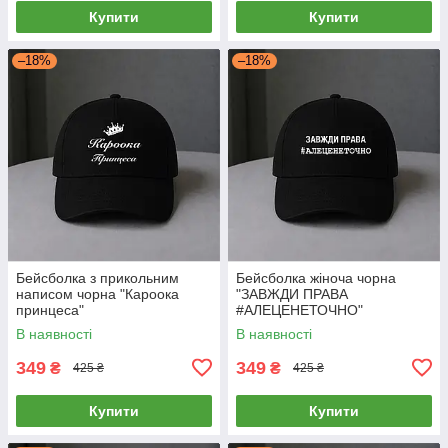
Купити
Купити
–18%
–18%
Бейсболка з прикольним
Бейсболка жіноча чорна
написом чорна "Кароока
"ЗАВЖДИ ПРАВА
принцеса"
#АЛЕЦЕНЕТОЧНО"
В наявності
В наявності
349
349
₴
₴
425 ₴
425 ₴
Купити
Купити