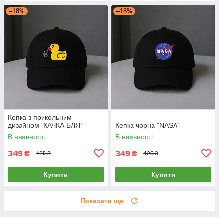
–18%
–18%
Кепка з прикольним
дизайном "КАЧКА-БЛЯ"
Кепка чорна "NASA"
В наявності
В наявності
349
349
₴
₴
425 ₴
425 ₴
Купити
Купити
Показати ще