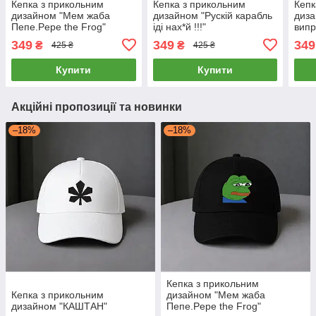
Кепка з прикольним
Кепка з прикольним
Кепк
дизайном "Мем жаба
дизайном "Рускій карабль
диза
Пепе.Pepe the Frog"
іді нах*й !!!"
вип
349
349
349
₴
₴
425 ₴
425 ₴
Купити
Купити
Акційні пропозиції та новинки
–18%
–18%
Кепка з прикольним
Кепка з прикольним
дизайном "Мем жаба
дизайном "КАШТАН"
Пепе.Pepe the Frog"