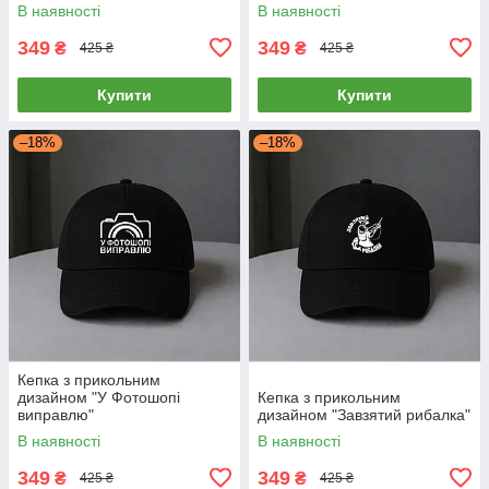
В наявності
В наявності
349
349
₴
₴
425 ₴
425 ₴
Купити
Купити
–18%
–18%
Кепка з прикольним
дизайном "У Фотошопі
Кепка з прикольним
виправлю"
дизайном "Завзятий рибалка"
В наявності
В наявності
349
349
₴
₴
425 ₴
425 ₴