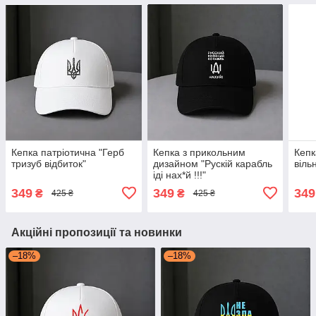
Кепка патріотична "Герб
Кепка з прикольним
Кепк
тризуб відбиток"
дизайном "Рускій карабль
віль
іді нах*й !!!"
349
349
349
₴
₴
425 ₴
425 ₴
Акційні пропозиції та новинки
–18%
–18%