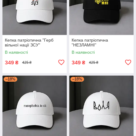
Кепка патріотична "Герб
Кепка патріотична
вільної нації ЗСУ"
"НЕЗЛАМНІ"
В наявності
В наявності
349
349
₴
₴
425 ₴
425 ₴
–18%
–18%