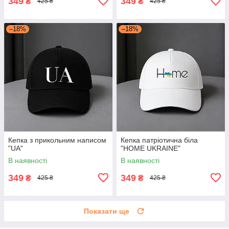
349
349
₴
₴
425 ₴
425 ₴
–18%
–18%
Кепка з прикольним написом
Кепка патріотична біла
"UA"
"HOME UKRAINE"
В наявності
В наявності
349
349
₴
₴
425 ₴
425 ₴
Показати ще