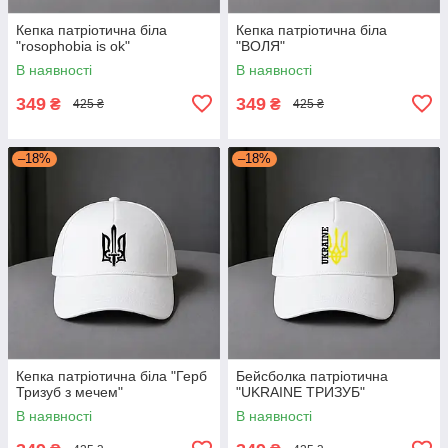
Кепка патріотична біла
Кепка патріотична біла
"rosophobia is ok"
"ВОЛЯ"
В наявності
В наявності
349
349
₴
₴
425 ₴
425 ₴
–18%
–18%
Кепка патріотична біла "Герб
Бейсболка патріотична
Тризуб з мечем"
"UKRAINE ТРИЗУБ"
В наявності
В наявності