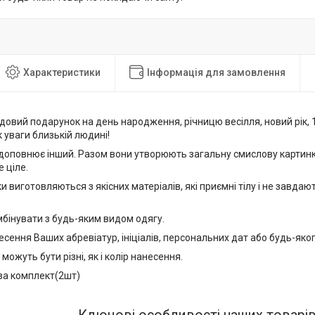
Характеристики
Інформація для замовлення
чудовий подарунок на день народження, річницю весілля, новий рік, 1
 уваги близькій людині!
 доповнює інший. Разом вони утворюють загальну смислову картинк
 ціле.
и виготовляються з якісних матеріалів, які приємні тілу і не завда
мбінувати з будь-яким видом одягу.
ення Ваших абревіатур, ініціалів, персональних дат або будь-яког
можуть бути різні, як і колір нанесення.
 за комплект(2шт)