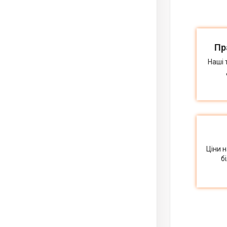
Пр
Наші 
Ціни 
б