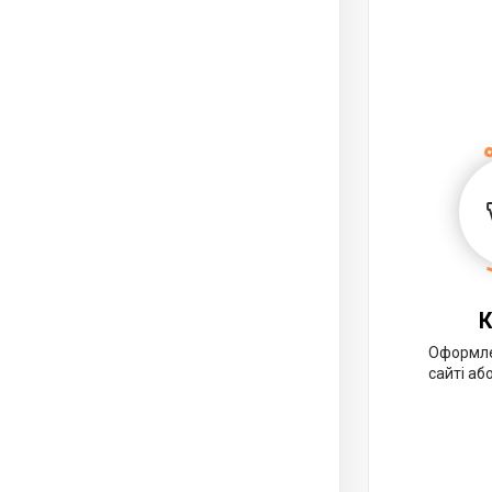
К
Оформле
сайті аб