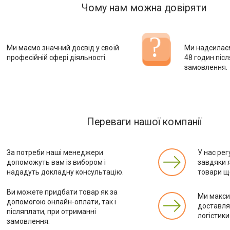
Чому нам можна довіряти
Ми маємо значний досвід у своїй
Ми надсилає
професійній сфері діяльності.
48 годин піс
замовлення.
Переваги нашої компанії
За потреби наші менеджери
У нас рег
допоможуть вам із вибором і
завдяки 
нададуть докладну консультацію.
товари ще
Ви можете придбати товар як за
Ми макс
допомогою онлайн-оплати, так і
доставля
післяплати, при отриманні
логістики
замовлення.