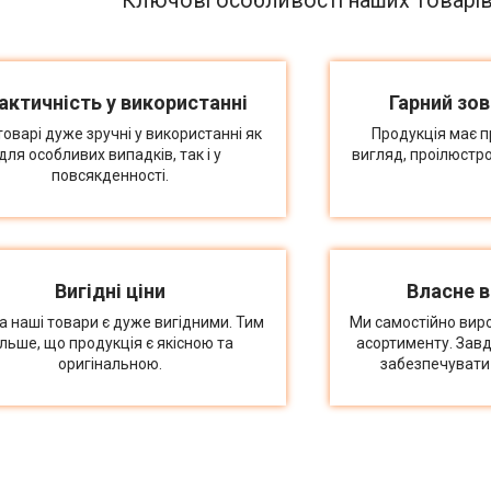
Ключові особливості наших товарі
актичність у використанні
Гарний зов
товарі дуже зручні у використанні як
Продукція має п
для особливих випадків, так і у
вигляд, проілюстр
повсякденності.
Вигідні ціни
Власне 
на наші товари є дуже вигідними. Тим
Ми самостійно вир
ільше, що продукція є якісною та
асортименту. Зав
оригінальною.
забезпечувати 