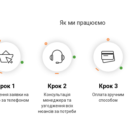
Як ми працюємо
рок 1
Крок 2
Крок 3
ння заявки на
Консультація
Оплата зручним
о за телефоном
менеджера та
способом
узгодження всіх
нюансів за потреби