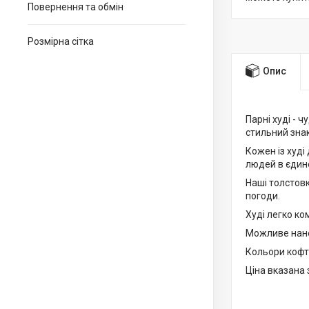
Повернення та обмін
Розмірна сітка
Опис
Парні худі - 
стильний знак
Кожен із худі
людей в єдине
Наші толстовк
погоди.
Худі легко ко
Можливе нанес
Кольори кофт 
Ціна вказана