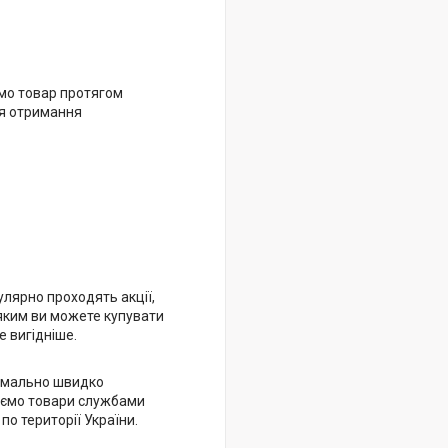
мо товар протягом
ля отримання
улярно проходять акції,
яким ви можете купувати
 вигідніше.
имально швидко
ємо товари службами
 по території України.