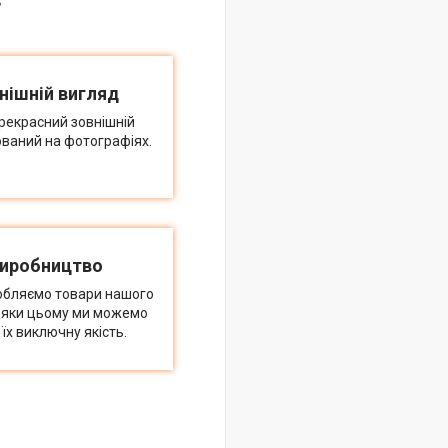
в
нішній вигляд
рекрасний зовнішній
ований на фотографіях.
виробництво
обляємо товари нашого
дяки цьому ми можемо
їх виключну якість.