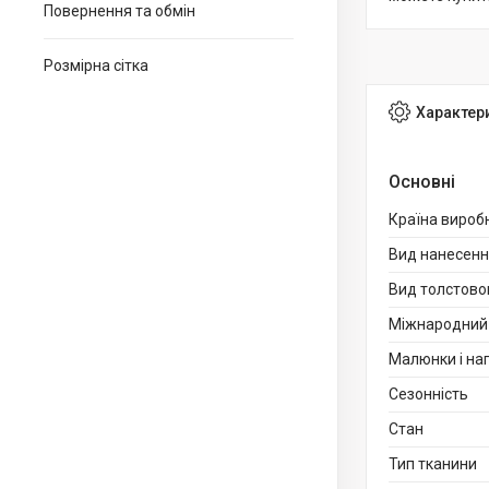
Повернення та обмін
Розмірна сітка
Характер
Основні
Країна вироб
Вид нанесен
Вид толстово
Міжнародний 
Малюнки і на
Сезонність
Стан
Тип тканини