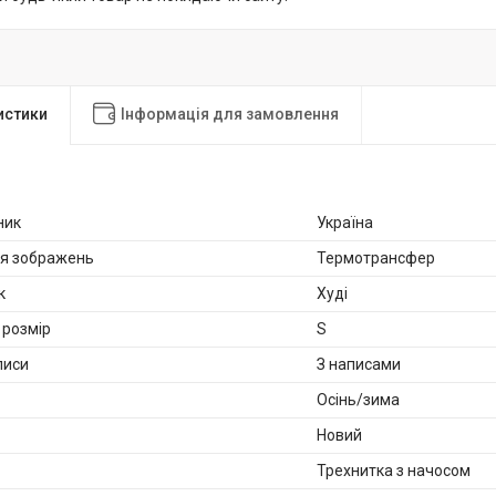
истики
Інформація для замовлення
ник
Україна
ня зображень
Термотрансфер
к
Худі
розмір
S
писи
З написами
Осінь/зима
Новий
Трехнитка з начосом