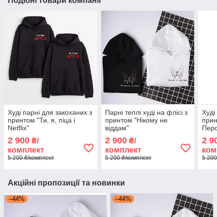
Подібні товари компанії
Худі парні для закоханих з
Парні теплі худі на флісі з
Худі
принтом "Ти, я, піца і
принтом "Нікому не
прин
Netflix"
віддам"
Перс
2 900
2 900
2 9
₴/
₴/
комплект
комплект
ком
5 200 ₴/комплект
5 200 ₴/комплект
5 200
Акційні пропозиції та новинки
–44%
–44%