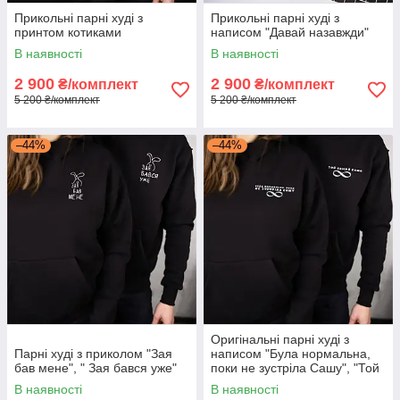
Прикольні парні худі з
Прикольні парні худі з
принтом котиками
написом "Давай назавжди"
В наявності
В наявності
2 900
2 900
₴/комплект
₴/комплект
5 200 ₴/комплект
5 200 ₴/комплект
–44%
–44%
Оригінальні парні худі з
Парні худі з приколом "Зая
написом "Була нормальна,
бав мене", " Зая бався уже"
поки не зустріла Сашу", "Той
самий Саша"
В наявності
В наявності